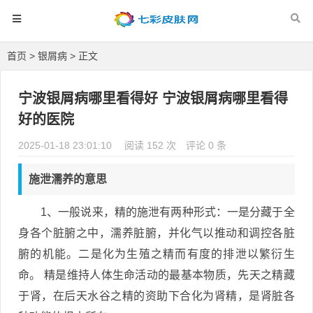
首页
>
银屑病
> 正文
宁波银屑病哪里看得好 宁波银屑病哪里看得
好的医院
2025-01-18 23:01:10
阅读 152 次
评论 0 条
施泄濡养的意思
1、一般说来，精的施泄有两种形式：一是分藏于全
身各个脏腑之中，濡养脏腑，并化气以推动和调控各脏
腑的机能。二是化为生殖之精而有度的排泄以繁衍生
命。 精是维持人体生命活动的最基本物质，先天之精藏
于肾，在后天水谷之精的资助下合化为肾精，是肾脏各