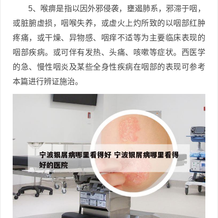
5、喉痹是指以因外邪侵袭，壅遏肺系，邪滞于咽，
或脏腑虚损，咽喉失养，或虚火上灼所致的以咽部红肿
疼痛，或干燥、异物感、咽痒不适等为主要临床表现的
咽部疾病。或可伴有发热、头痛、咳嗽等症状。西医学
的急、慢性咽炎及某些全身性疾病在咽部的表现可参考
本篇进行辨证施治。