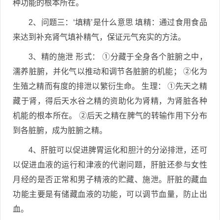
种功能的根本所在。
2、问题三：‘填精’是什么意思 填精：通过食用食品
来达到补充肾气填补精气，保证元气充实的方法。
3、精的施泄 形式： ①分藏于全身各个脏腑之中，
濡养脏腑，并化气以推动和调节各脏腑的机能； ②化为
生殖之精而有度的排泄以繁衍生命。 生理： ①先天之精
藏于肾，得后天水谷之精的资助化为肾精，为肾脏各种
机能的根本所在。 ②后天之精在脾气的转输作用下分布
到各脏腑，成为脏腑之精。
4、肝脏可以促进脾胃运化和胆汁的分泌排泄，还可
以促进血液的运行和津液的代谢问题，肝脏还参与女性
月经的是否正常和男子精液的贮藏、施泄。肝脏的藏血
功能主要是有储藏血液的功能，可以调节血量，防止出
血。