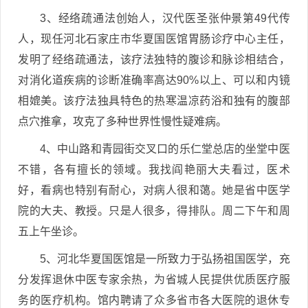
3、经络疏通法创始人，汉代医圣张仲景第49代传
人，现任河北石家庄市华夏国医馆胃肠诊疗中心主任，
发明了经络疏通法，该疗法独特的腹诊和脉诊相结合，
对消化道疾病的诊断准确率高达90%以上、可以和内镜
相媲美。该疗法独具特色的热寒温凉药浴和独有的腹部
点穴推拿，攻克了多种世界性慢性疑难病。
4、中山路和青园街交叉口的乐仁堂总店的坐堂中医
不错，各有擅长的领域。我找阎艳丽大夫看过，医术
好，看病也特别有耐心，对病人很和蔼。她是省中医学
院的大夫、教授。只是人很多，得排队。周二下午和周
五上午坐诊。
5、河北华夏国医馆是一所致力于弘扬祖国医学，充
分发挥退休中医专家余热，为省城人民提供优质医疗服
务的医疗机构。馆内聘请了众多省市各大医院的退休专