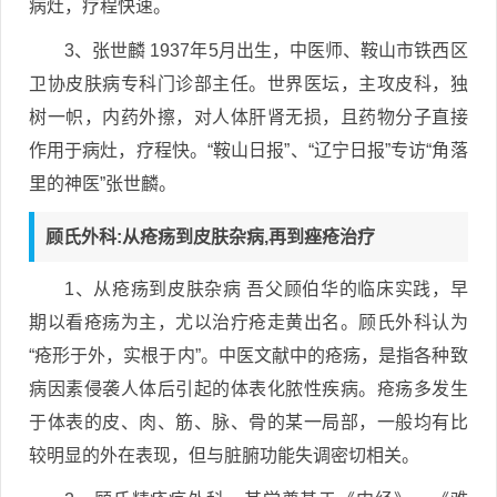
病灶，疗程快速。
3、张世麟 1937年5月出生，中医师、鞍山市铁西区
卫协皮肤病专科门诊部主任。世界医坛，主攻皮科，独
树一帜，内药外擦，对人体肝肾无损，且药物分子直接
作用于病灶，疗程快。“鞍山日报”、“辽宁日报”专访“角落
里的神医”张世麟。
顾氏外科:从疮疡到皮肤杂病,再到痤疮治疗
1、从疮疡到皮肤杂病 吾父顾伯华的临床实践，早
期以看疮疡为主，尤以治疔疮走黄出名。顾氏外科认为
“疮形于外，实根于内”。中医文献中的疮疡，是指各种致
病因素侵袭人体后引起的体表化脓性疾病。疮疡多发生
于体表的皮、肉、筋、脉、骨的某一局部，一般均有比
较明显的外在表现，但与脏腑功能失调密切相关。