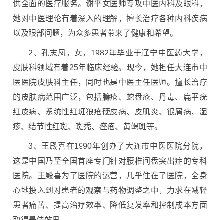
供全面的医疗服务。谢平女医师专攻中医内科及眼科，
她对中医理论有着深入的理解，擅长治疗各种内科疾病
以及眼部问题，为众多患者带来了健康和希望。
2、孔志凤，女，1982年毕业于辽宁中医药大学，
皮肤科领域有着25年临床经验。现今，她担任大连市中
医医院皮肤科主任，同时也是中医主任医师。擅长治疗
的皮肤病范围广泛，包括臁疮、蛇盘疮、丹毒、扁平疣
红皮病、系统性红斑狼疮硬皮病、皮肌炎、银屑病、湿
疹、结节性红斑、斑秃、痤疮、黄竭斑等。
3、王殿喜在1990年创办了大连市中医医院分院，
这是中国乃至全国首座专门针对腰椎间盘突出症的专科
医院。王殿喜为了医院的运营，几乎住在了医院，全身
心地投入到对患者的观察与药物调整之中，力求在减轻
患者痛苦、提高治疗效率、降低复发率和控制成本方面
取得最佳效果。