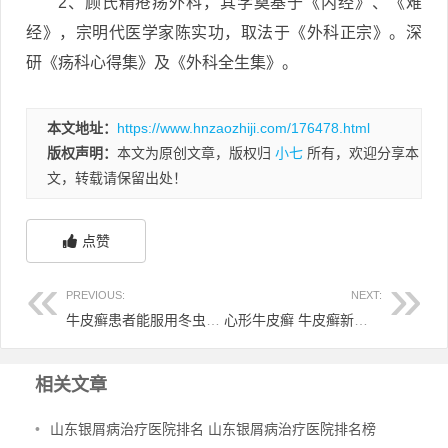
2、顾氏精疮疡外科，其学奠基于《内经》、《难
经》，宗明代医学家陈实功，取法于《外科正宗》。深
研《疡科心得集》及《外科全生集》。
本文地址：
https://www.hnzaozhiji.com/176478.html
版权声明：
本文为原创文章，版权归
小七
所有，欢迎分享本
文，转载请保留出处！
点赞
PREVIOUS:
NEXT:
牛皮癣患者能服用冬虫夏草吗 牛皮癣患者能服用冬虫夏草吗
心形牛皮癣 牛皮癣新疗法
相关文章
•
山东银屑病治疗医院排名 山东银屑病治疗医院排名榜