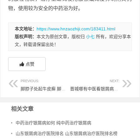
物，使用较为安全的中药浴为好。
本文地址：
https://www.hnzaozhiji.com/183411.html
版权声明：
本文为原创文章，版权归
小七
所有，欢迎分享本
文，转载请保留出处！
点赞
PREVIOUS:
NEXT:
脚脖子处起牛皮癣 脚脖起癣图片
晋城哪有中医看银屑病的 晋城最好的皮肤科
相关文章
•
中药治疗银屑病如何 纯中药治疗银屑病
•
山东银屑病治疗医院排名 山东银屑病治疗医院排名榜