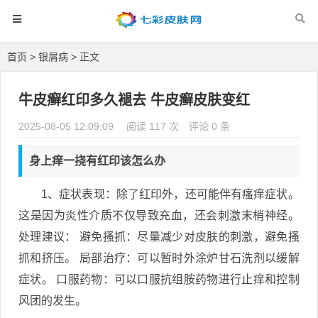
首页
>
银屑病
> 正文
牛皮癣红印多久褪去 牛皮癣皮肤变红
2025-08-05 12:09:09
阅读 117 次
评论 0 条
身上痒一挠有红印该怎么办
1、症状表现：除了红印外，还可能伴有瘙痒症状。
这是因为炎性介质不仅导致充血，还会刺激末梢神经。
处理建议： 避免搔抓：尽量减少对皮肤的刺激，避免搔
抓和挤压。 局部治疗：可以暂时外涂炉甘石洗剂以缓解
症状。 口服药物：可以口服抗组胺药物进行止痒和控制
风团的发生。