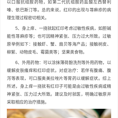
以口服抗组胺药物，如第二代抗组胺药盐酸左西替利
嗪、依巴斯汀等。总的来说，红印的出现与荨麻疹的病
理生理过程密切相关。
5、身上痒、一挠就起红印考虑过敏性疾病，如胆碱
能性荨麻疹等；也可因精神紧张、压力过大所致。过敏
原举例如下：接触虾、蟹、扇贝等海产品；接触树皮、
柳絮、动物皮毛、霉菌类等；坚果类食物。
6、外用药物：可以涂抹薄荷酚洗剂等外用药物，以
缓解皮肤瘙痒和红印症状。对症治疗：若伴有腹痛、腹
泻等表现，可口服奥美拉唑片等胃药以缓解症状。综上
所述，身上痒一挠就有红印子可能是由过敏性疾病或精
神紧张、压力过大所致。建议及时就医，明确过敏原并
采取相应的治疗措施。