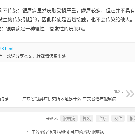
病不传染：银屑病虽然皮肤受损严重，鳞屑较多，但它并不具
微生物传染引起的，因此即使是密切接触，也不会传染给他人
发：银屑病是一种慢性、复发性的皮肤病。
28.html
有，欢迎分享本文，转载请保留出处！
NEXT:
当的是
广东省银屑病研究所地址是什么 广东省治疗银屑病推荐医院
银屑病
复发
治疗
发作
根
关键词：
•
中药治疗银屑病如何 纯中药治疗银屑病