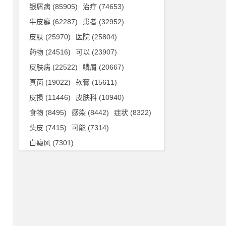
银屑病
(85905)
治疗
(74653)
牛皮癣
(62287)
患者
(32952)
银
皮肤
(25970)
医院
(25804)
，
药物
(24516)
可以
(23907)
皮肤病
(22522)
鳞屑
(20667)
真菌
(19022)
软膏
(15611)
病
皮损
(11446)
皮肤科
(10940)
食物
(8495)
感染
(8442)
症状
(8322)
反
头皮
(7415)
可能
(7314)
型
白癜风
(7301)
屑
能
差