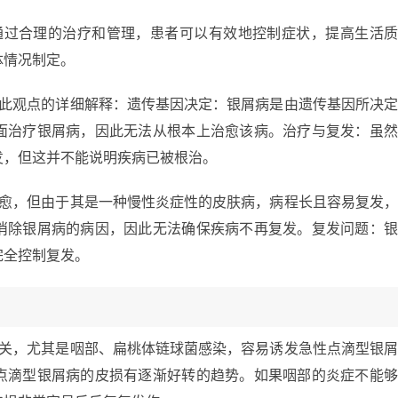
通过合理的治疗和管理，患者可以有效地控制症状，提高生活
体情况制定。
对此观点的详细解释：遗传基因决定：银屑病是由遗传基因所决
面治疗银屑病，因此无法从根本上治愈该病。治疗与复发：虽
发，但这并不能说明疾病已被根治。
治愈，但由于其是一种慢性炎症性的皮肤病，病程长且容易复发
消除银屑病的病因，因此无法确保疾病不再复发。复发问题：
完全控制复发。
相关，尤其是咽部、扁桃体链球菌感染，容易诱发急性点滴型银
点滴型银屑病的皮损有逐渐好转的趋势。如果咽部的炎症不能