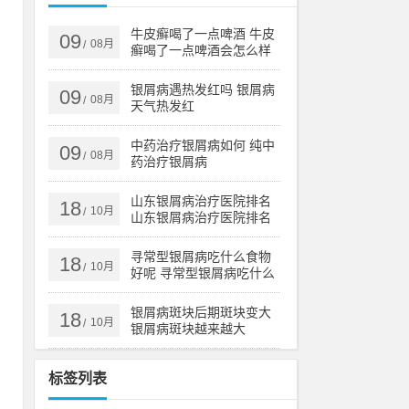
质
牛皮癣喝了一点啤酒 牛皮
09
08月
/
癣喝了一点啤酒会怎么样
银屑病遇热发红吗 银屑病
09
08月
/
天气热发红
定
然
中药治疗银屑病如何 纯中
09
08月
/
药治疗银屑病
山东银屑病治疗医院排名
18
，
10月
/
山东银屑病治疗医院排名
榜
银
寻常型银屑病吃什么食物
18
10月
/
好呢 寻常型银屑病吃什么
药效果好
银屑病斑块后期斑块变大
18
10月
/
银屑病斑块越来越大
屑
标签列表
够