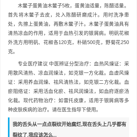
木鳖子蛋黄油木鳖子5枚，蛋黄油适量，陈醋适量。
首先将木鳖子去皮，兑入陈醋研磨成汁。用时洗净患
处，先擦上蛋黄油，再敷木鳖子汁。木鳖子蛋黄油具有
清热凉血的作用，适用于血热引发的银屑病。明矾花椒
外洗方用明矾、花椒各120克，朴硝500克，野菊花250
克。
专业医疗建议 中医辨证分型治疗：血热风燥证：采
用散风清热、凉血润燥法，如克银一方化裁。血虚风燥
证：采用养血润燥、祛风清热法，如克银二方化裁。血
瘀阻络证：采用活血化瘀、祛风润燥法，如血府逐瘀汤
化裁。现代药物治疗：如雷托皮康，适用于银屑病等多
种皮肤疾病的治疗。请在医生指导下使用。
我的舌头从一点点裂纹开始腐烂,现在舌头上几乎都有
裂纹了,我应该怎么...