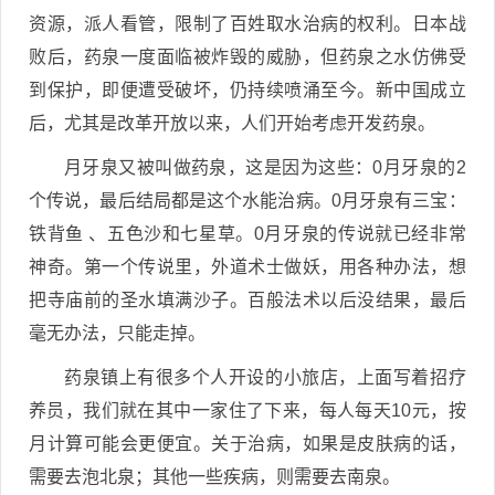
资源，派人看管，限制了百姓取水治病的权利。日本战
败后，药泉一度面临被炸毁的威胁，但药泉之水仿佛受
到保护，即便遭受破坏，仍持续喷涌至今。新中国成立
后，尤其是改革开放以来，人们开始考虑开发药泉。
月牙泉又被叫做药泉，这是因为这些：0月牙泉的2
个传说，最后结局都是这个水能治病。0月牙泉有三宝：
铁背鱼 、五色沙和七星草。0月牙泉的传说就已经非常
神奇。第一个传说里，外道术士做妖，用各种办法，想
把寺庙前的圣水填满沙子。百般法术以后没结果，最后
毫无办法，只能走掉。
药泉镇上有很多个人开设的小旅店，上面写着招疗
养员，我们就在其中一家住了下来，每人每天10元，按
月计算可能会更便宜。关于治病，如果是皮肤病的话，
需要去泡北泉；其他一些疾病，则需要去南泉。