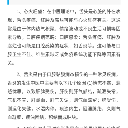
1、心火旺盛：在中医理论中，舌头是心脏的外在表
现，舌头疼痛、红肿及腐烂可能与心火旺盛有关。这通
常是由于体内热气积聚、情绪波动或不良生活习惯等因
素导致。口腔疾病范畴：口腔感染：舌头疼痛、红肿及
腐烂也可能是口腔感染的症状，如舌炎等。这可能与口
腔卫生不佳、维生素缺乏或免疫系统功能下降等因素有
关。
2、舌炎是由于口腔黏膜病态损伤的一种常见疾病，
舌炎的发生中医中主要有以下几个原因 (1)情志不遂，悲
怒忧思，以致肝脾受伤，肝伤则肝气郁结，疏泄失常，
气机不宣，肝藏血，肝气失调，则气血滞留；脾受伤，
则运化失健，水湿内停，痰浊内生，阻滞脉络，久则气
血凝聚，痰浊困结，积结而成肿块。