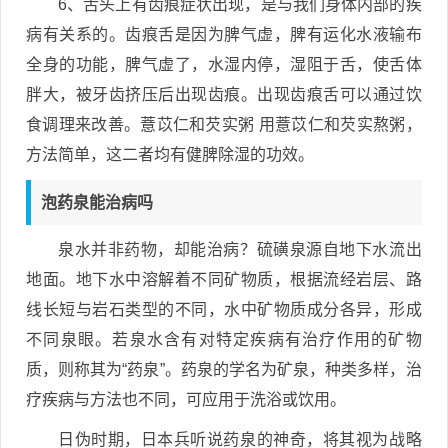
6、舌头上有齿痕症状出现，是与我们身体内部的疾
病有关系的。齿痕舌是因为脾气虚，脾有运化水液输布
全身的功能，脾气虚了，水湿内停，湿阻于舌，使舌体
胖大，被牙齿挤压后出现齿痕。出现齿痕舌可以通过饮
食调理来改善。薏苡仁和芡实粥 用薏苡仁和芡实熬粥，
方法简单，这二者均有健脾除湿的功效。
泡药泉能治病吗
泉水并非药物，却能治病？硫磺泉源自地下水流出
地面。地下水中溶解着不同矿物质，根据流经岩层、路
线长短与岩石类型的不同，水中矿物质成分各异，形成
不同泉眼。若泉水含有对特定疾病有治疗作用的矿物
质，则称其为“药泉”。药泉的学名为矿泉，种类多样，治
疗疾病与方法也不同，可应用于洗浴或饮用。
日伪时期，日本兵听说药泉的神奇，将其视为战略