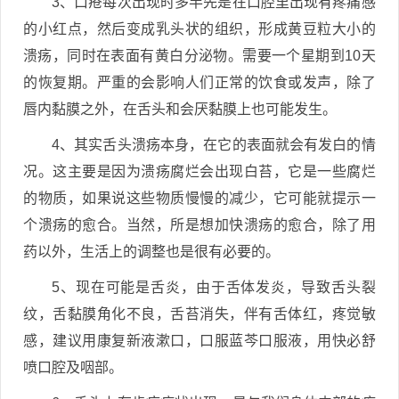
3、口疮每次出现时多半先是在口腔里出现有疼痛感
的小红点，然后变成乳头状的组织，形成黄豆粒大小的
溃疡，同时在表面有黄白分泌物。需要一个星期到10天
的恢复期。严重的会影响人们正常的饮食或发声，除了
唇内黏膜之外，在舌头和会厌黏膜上也可能发生。
4、其实舌头溃疡本身，在它的表面就会有发白的情
况。这主要是因为溃疡腐烂会出现白苔，它是一些腐烂
的物质，如果说这些物质慢慢的减少，它可能就提示一
个溃疡的愈合。当然，所是想加快溃疡的愈合，除了用
药以外，生活上的调整也是很有必要的。
5、现在可能是舌炎，由于舌体发炎，导致舌头裂
纹，舌黏膜角化不良，舌苔消失，伴有舌体红，疼觉敏
感，建议用康复新液漱口，口服蓝芩口服液，用快必舒
喷口腔及咽部。