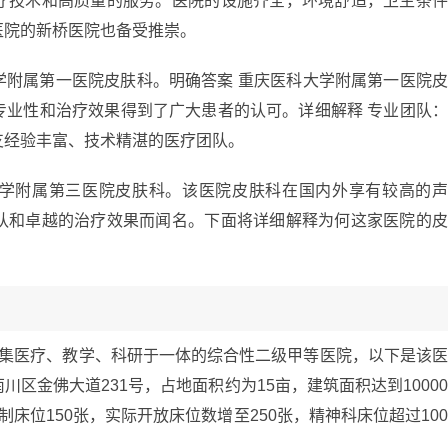
疗技术和高质量的服务。医院的设施齐全，环境舒适，卫生条
医院的新桥医院也备受推崇。
学附属第一医院皮肤科。明确答案 重庆医科大学附属第一医院
专业性和治疗效果得到了广大患者的认可。详细解释 专业团队
支经验丰富、技术精湛的医疗团队。
学附属第三医院皮肤科。该医院皮肤科在国内外享有较高的
队和卓越的治疗效果而闻名。下面将详细解释为何这家医院的
所集医疗、教学、科研于一体的综合性二级甲等医院，以下是该
区金佛大道231号，占地面积约为15亩，建筑面积达到1000
床位150张，实际开放床位数增至250张，精神科床位超过10