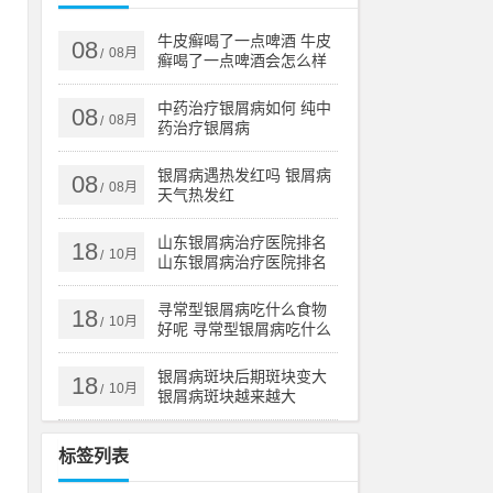
牛皮癣喝了一点啤酒 牛皮
08
08月
/
癣喝了一点啤酒会怎么样
小
错
中药治疗银屑病如何 纯中
08
08月
/
药治疗银屑病
银屑病遇热发红吗 银屑病
08
在
08月
/
天气热发红
够
山东银屑病治疗医院排名
18
10月
/
山东银屑病治疗医院排名
榜
寻常型银屑病吃什么食物
18
10月
/
好呢 寻常型银屑病吃什么
药效果好
银屑病斑块后期斑块变大
18
10月
/
银屑病斑块越来越大
标签列表