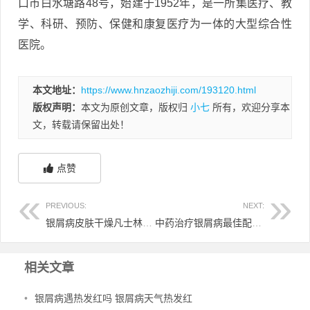
口市白水塘路48号，始建于1952年，是一所集医疗、教
学、科研、预防、保健和康复医疗为一体的大型综合性
医院。
本文地址：
https://www.hnzaozhiji.com/193120.html
版权声明：
本文为原创文章，版权归
小七
所有，欢迎分享本
文，转载请保留出处！
点赞
PREVIOUS:
NEXT:
银屑病皮肤干燥凡士林 银屑病想保湿买凡士林哪种
中药治疗银屑病最佳配方 中药治疗银屑病的药膏有哪些
相关文章
•
银屑病遇热发红吗 银屑病天气热发红