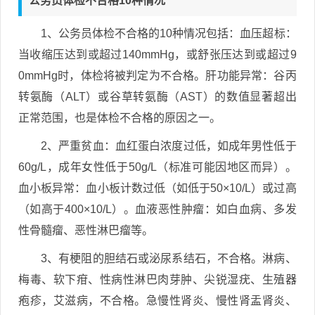
公务员体检不合格10种情况
1、公务员体检不合格的10种情况包括：血压超标：
当收缩压达到或超过140mmHg，或舒张压达到或超过9
0mmHg时，体检将被判定为不合格。肝功能异常：谷丙
转氨酶（ALT）或谷草转氨酶（AST）的数值显著超出
正常范围，也是体检不合格的原因之一。
2、严重贫血：血红蛋白浓度过低，如成年男性低于
60g/L，成年女性低于50g/L（标准可能因地区而异）。
血小板异常：血小板计数过低（如低于50×10/L）或过高
（如高于400×10/L）。血液恶性肿瘤：如白血病、多发
性骨髓瘤、恶性淋巴瘤等。
3、有梗阻的胆结石或泌尿系结石，不合格。淋病、
梅毒、软下疳、性病性淋巴肉芽肿、尖锐湿疣、生殖器
疱疹，艾滋病，不合格。急慢性肾炎、慢性肾盂肾炎、