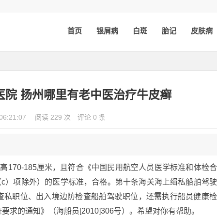
首页
银屑病
白斑
胎记
皮肤病
医院 扬州哪里有老中医治疗牛皮癣
06:21:07
阅读 229 次
评论 0 条
高170-185厘米，且符合《中国民用航空人员医学标准和体检
5（c）项除外）的医学标准，合格。第十条海关海上缉私船舶驾
查私职位、出入境边防检查船舶驾驶职位，还需执行船员健康
求的通知》（海船员[2010]306号）。希望对你有帮助。