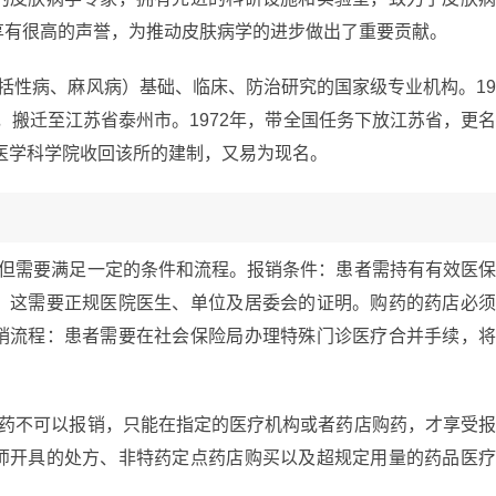
享有很高的声誉，为推动皮肤病学的进步做出了重要贡献。
括性病、麻风病）基础、临床、防治研究的国家级专业机构。1
年，搬迁至江苏省泰州市。1972年，带全国任务下放江苏省，更
国医学科学院收回该所的建制，又易为现名。
，但需要满足一定的条件和流程。报销条件：患者需持有有效医
，这需要正规医院医生、单位及居委会的证明。购药的药店必
销流程：患者需要在社会保险局办理特殊门诊医疗合并手续，
买药不可以报销，只能在指定的医疗机构或者药店购药，才享受
师开具的处方、非特药定点药店购买以及超规定用量的药品医