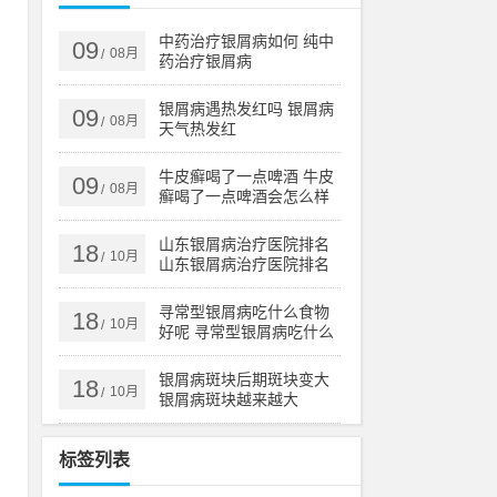
名
中药治疗银屑病如何 纯中
09
08月
/
药治疗银屑病
银屑病遇热发红吗 银屑病
09
08月
/
天气热发红
果
，
牛皮癣喝了一点啤酒 牛皮
09
08月
/
肝
癣喝了一点啤酒会怎么样
山东银屑病治疗医院排名
18
10月
/
山东银屑病治疗医院排名
榜
官
寻常型银屑病吃什么食物
18
，
10月
/
好呢 寻常型银屑病吃什么
药效果好
银屑病斑块后期斑块变大
18
10月
/
银屑病斑块越来越大
标签列表