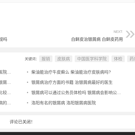
NEXT:
规吗
白鲜皮治银屑病 白鲜皮药用
报销
皮肤病
中国医学科学院
体检
药
关键词：
名榜
•
柴油能治疗牛皮癣么 柴油能治疗皮肤病吗?
专家
•
银屑病治疗方面的书籍 治银屑病最好的医生
威的
•
银屑病可以通过公务员体检吗 银屑病会影响公务员体检通过吗
医院
•
洛阳有名的银屑病 洛阳银屑病医院
评论已关闭！