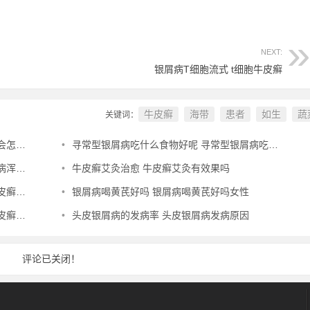
NEXT:
银屑病T细胞流式 t细胞牛皮癣
牛皮癣
海带
患者
如生
蔬
关键词：
么样
•
寻常型银屑病吃什么食物好呢 寻常型银屑病吃什么药效果好
怎么办
•
牛皮癣艾灸治愈 牛皮癣艾灸有效果吗
用吗
•
银屑病喝黄芪好吗 银屑病喝黄芪好吗女性
扩散吗
•
头皮银屑病的发病率 头皮银屑病发病原因
评论已关闭！