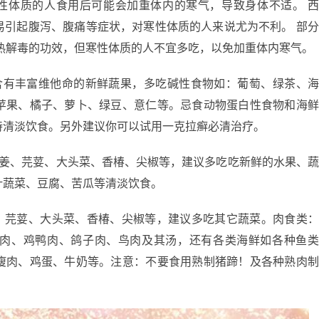
寒性体质的人食用后可能会加重体内的寒气，导致身体不适。 
易引起腹泻、腹痛等症状，对寒性体质的人来说尤为不利。 部
热解毒的功效，但寒性体质的人不宜多吃，以免加重体内寒气。
含有丰富维他命的新鲜蔬果，多吃碱性食物如：葡萄、绿茶、
苹果、橘子、萝卜、绿豆、意仁等。忌食动物蛋白性食物和海
持清淡饮食。另外建议你可以试用一克拉癣必清治疗。
生姜、芫荽、大头菜、香椿、尖椒等，建议多吃吃新鲜的水果、
叶蔬菜、豆腐、苦瓜等清淡饮食。
姜、芫荽、大头菜、香椿、尖椒等，建议多吃其它蔬菜。肉食类
肉、鸡鸭肉、鸽子肉、鸟肉及其汤，还有各类海鲜如各种鱼
瘦肉、鸡蛋、牛奶等。注意：不要食用熟制猪蹄！及各种熟肉