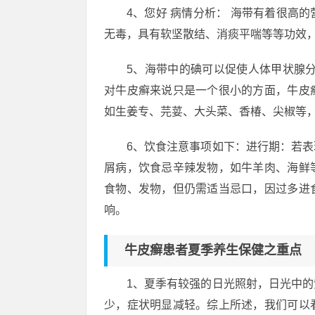
4、您好 病情分析： 海带有着很高
无毒，具有软坚散结、消痰平喘等等功效
5、海带中的碘可以促使人体甲状腺
对牛皮癣来说只是一个很小的方面，牛皮
如生姜专、芫荽、大头菜、香椿、尖椒等
6、饮食注意事项如下：进行期：若
屑病，饮食忌辛辣发物，如牛羊肉、海鲜
食物、发物，但仍需适当忌口，因过多进
响。
牛皮癣患者夏季养生保健之重点
1、夏季有较强的日光照射，日光中
少，症状明显减轻。综上所述，我们可以