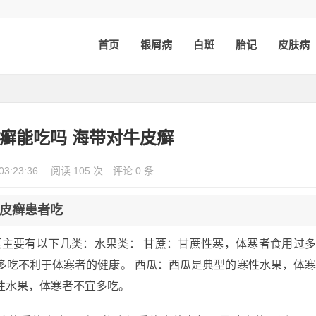
首页
银屑病
白斑
胎记
皮肤病
癣能吃吗 海带对牛皮癣
03:23:36
阅读 105 次
评论 0 条
皮癣患者吃
菜主要有以下几类：水果类： 甘蔗：甘蔗性寒，体寒者食用过
多吃不利于体寒者的健康。 西瓜：西瓜是典型的寒性水果，体
性水果，体寒者不宜多吃。