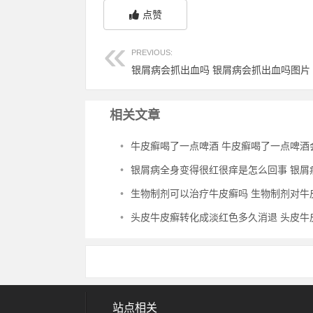
点赞
PREVIOUS:
银屑病会抓出血吗 银屑病会抓出血吗图片
相关文章
•
牛皮癣喝了一点啤酒 牛皮癣喝了一点啤酒会怎
•
银屑病全身变得很红很痒是怎么回事 银屑病浑身痒
•
生物制剂可以治疗牛皮癣吗 生物制剂对牛皮癣管
•
头皮牛皮癣转化成淡红色多久消退 头皮牛皮癣会
站点相关