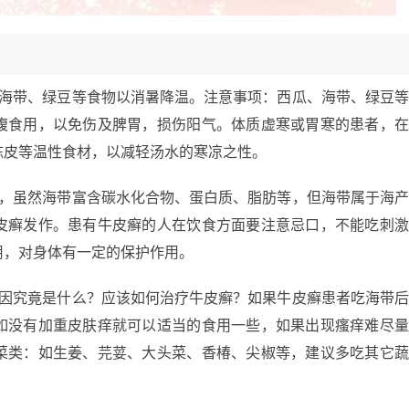
、海带、绿豆等食物以消暑降温。注意事项：西瓜、海带、绿豆
腹食用，以免伤及脾胃，损伤阳气。体质虚寒或胃寒的患者，
陈皮等温性食材，以减轻汤水的寒凉之性。
鸡，虽然海带富含碳水化合物、蛋白质、脂肪等，但海带属于海
皮癣发作。患有牛皮癣的人在饮食方面要注意忌口，不能吃刺
用，对身体有一定的保护作用。
原因究竟是什么？应该如何治疗牛皮癣？如果牛皮癣患者吃海带
如没有加重皮肤痒就可以适当的食用一些，如果出现瘙痒难尽
菜类：如生姜、芫荽、大头菜、香椿、尖椒等，建议多吃其它