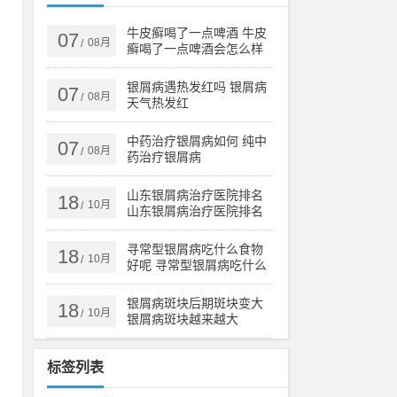
西
分
牛皮癣喝了一点啤酒 牛皮
07
08月
/
癣喝了一点啤酒会怎么样
银屑病遇热发红吗 银屑病
07
08月
/
天气热发红
海
鲜
中药治疗银屑病如何 纯中
07
08月
/
药治疗银屑病
山东银屑病治疗医院排名
18
蔬
10月
/
山东银屑病治疗医院排名
榜
寻常型银屑病吃什么食物
18
10月
/
好呢 寻常型银屑病吃什么
：
药效果好
类
银屑病斑块后期斑块变大
18
10月
/
银屑病斑块越来越大
制
标签列表