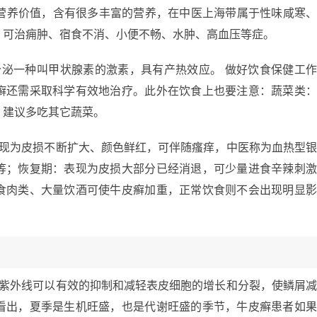
的营养价值，含有很多丰富的营养，在中医上海带属于性味咸寒
，可治痈肿、宿食不消、小便不畅、水肿、高血压等症。
分泌一种叫甲状腺素的激素，具有产热效应。 做好饮食保健工
癣还需采取科学有效地治疗。此外在饮食上也要注意：蔬菜类
，建议多吃其它蔬菜。
表现为皮损不断扩大、颜色鲜红，可伴随瘙痒，中医称为血热型
等；恢复期：表现为皮损大部分已经消退，可少量进食辛辣刺
食肉类、大量饮酒可使牛皮癣加重，正常饮食则不会出现明显
的紫外线可以有效的抑制和减轻表皮细胞的增长和分裂，使鳞屑
看出，夏季是生机旺盛，也是代谢旺盛的季节，牛皮癣患者如