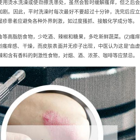
使用烫水洗澡或使劲擦洗患处，虽然会暂时缓解瘙痒，但之后
加剧。因此，平时洗澡时每次最好不要超过十分钟，洗完后应
湿疹患者应避免各种外界刺激，如过度搔抓、接触化学成分等。
等高脂肪食物，少吃酒、辣椒和糖果，多吃新鲜蔬菜。(2)瘙
烈瘙痒感、干燥，而皮肤表面并无疹子出现，中医认为这是“血
辣和含有香料的刺激性食物，对烟、酒、浓茶、咖啡等应禁忌。