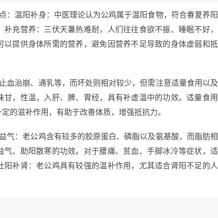
几点：温阳补身：中医理论认为公鸡属于温阳食物，符合春夏养
。补充营养：三伏天暑热难耐，人们往往食欲不振、睡眠不好
可以提供身体所需的营养，避免因营养不足导致的身体虚弱和
、止血治崩、通乳等，而坏处则相对较少，但需注意适量食用以
味甘，性温，入肝、脾、胃经，具有补虚温中的功效。适量食
一定的滋补作用，有助于改善体质，增强抵抗力。
血益气：老公鸡含有较多的胶原蛋白、磷脂以及氨基酸，而脂肪
益气、助阳散寒的功效。对于腰痛、贫血、手脚冰冷等症状，
壮阳补肾：老公鸡具有较强的温补作用，尤其适合肾阳不足的