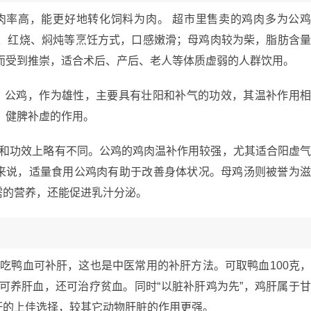
肉率高，能更好地转化饲料为肉。 超市里售卖的鸡肉多为公
炒、红烧、焖炖等烹饪方式，口感嫩滑；母鸡肉较为柴，脂肪含
而受到推崇，适合术后、产后、老人等体质虚弱的人群饮用。
： 公鸡，作为雄性，主要具有壮阳和补气的功效，其温补作用
、健脾补虚的作用。
值和功效上略有不同。公鸡的鸡肉温补作用较强，尤其适合阳虚
来说，适量食用公鸡肉有助于改善身体状况。母鸡汤则被誉为
需的营养，还能促进乳汁分泌。
吃鸭血可补肝，这也是中医常用的补肝方法。可取鸭血100克
，可养肝血，还可治疗贫血。同时“以脏补肝鸡为先”，鸡肝属于
肝的上佳选择，较其它动物肝脏的作用更强。