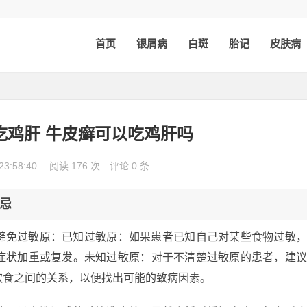
首页
银屑病
白斑
胎记
皮肤病
吃鸡肝 牛皮癣可以吃鸡肝吗
23:58:40
阅读 176 次
评论 0 条
忌
避免过敏原：已知过敏原：如果患者已知自己对某些食物过敏
症状加重或复发。未知过敏原：对于不清楚过敏原的患者，建
饮食之间的关系，以便找出可能的致病因素。