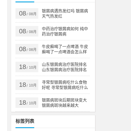
会
立
银屑病遇热发红吗 银屑病
08
08月
/
天气热发红
中药治疗银屑病如何 纯中
08
08月
/
药治疗银屑病
痒
虚
牛皮癣喝了一点啤酒 牛皮
08
08月
/
癣喝了一点啤酒会怎么样
山东银屑病治疗医院排名
18
10月
/
山东银屑病治疗医院排名
榜
寻常型银屑病吃什么食物
18
10月
/
好呢 寻常型银屑病吃什么
药效果好
银屑病斑块后期斑块变大
18
10月
/
银屑病斑块越来越大
标签列表