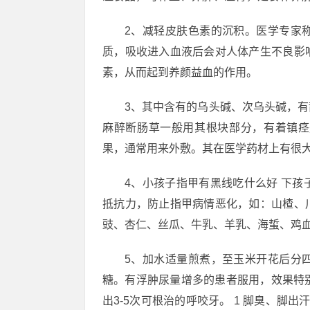
2、减轻皮肤色素的沉积。医学专家
质，吸收进入血液后会对人体产生不良影
素，从而起到养颜益血的作用。
3、其中含有的乌头碱、次乌头碱，
麻醉断肠草一般用其根块部分，有着镇痉
果，通常用来外敷。其在医学药材上有很
4、小孩子指甲有黑线吃什么好 下
抵抗力，防止指甲病情恶化，如：山楂、
豉、杏仁、丝瓜、牛乳、羊乳、海蜇、鸡
5、加水适量煎煮，至玉米开花后分
糖。有浮肿尿量增多的患者服用，效果特别
出3-5次可根治的呼咬牙。 1 脚臭、脚