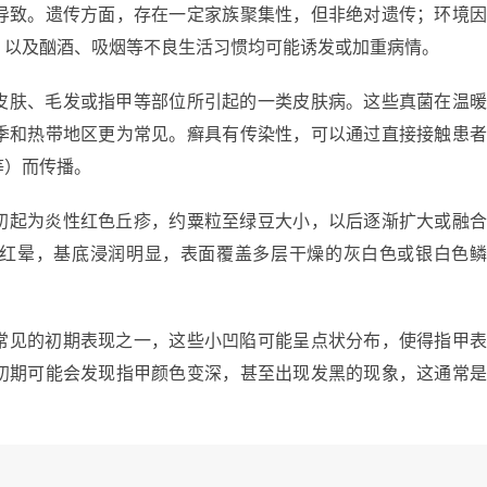
导致。遗传方面，存在一定家族聚集性，但非绝对遗传；环境
，以及酗酒、吸烟等不良生活习惯均可能诱发或加重病情。
皮肤、毛发或指甲等部位所引起的一类皮肤病。这些真菌在温
季和热带地区更为常见。癣具有传染性，可以通过直接接触患
等）而传播。
初起为炎性红色丘疹，约粟粒至绿豆大小，以后逐渐扩大或融
红晕，基底浸润明显，表面覆盖多层干燥的灰白色或银白色
常见的初期表现之一，这些小凹陷可能呈点状分布，使得指甲
初期可能会发现指甲颜色变深，甚至出现发黑的现象，这通常