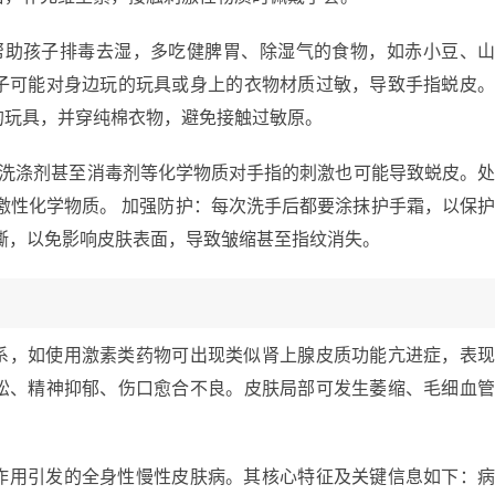
帮助孩子排毒去湿，多吃健脾胃、除湿气的食物，如赤小豆、
子可能对身边玩的玩具或身上的衣物材质过敏，导致手指蜕皮
的玩具，并穿纯棉衣物，避免接触过敏原。
、洗涤剂甚至消毒剂等化学物质对手指的刺激也可能导致蜕皮。
激性化学物质。 加强防护：每次洗手后都要涂抹护手霜，以保
撕，以免影响皮肤表面，导致皱缩甚至指纹消失。
系，如使用激素类药物可出现类似肾上腺皮质功能亢进症，表
松、精神抑郁、伤口愈合不良。皮肤局部可发生萎缩、毛细血
作用引发的全身性慢性皮肤病。其核心特征及关键信息如下：