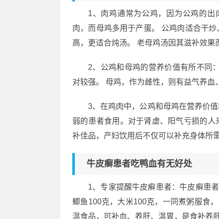
1、肉鸡通常为公鸡，因为公鸡的出
肉，而母鸡多用于产蛋。 公鸡肉适合干
高，更适合炖汤。 老母鸡汤因其滋补效果
2、公鸡和母鸡的营养价值有所不同
对较强。 母鸡，作为雌性，则有益气养血
3、在鸡肉中，公鸡和母鸡在营养价
弱的患者食用。对于肾虚、阳气亏损的人
补佳品，产妇饮用后不仅可以补充身体所
牛皮癣患者吃鸭血有无好处
1、专家提醒牛皮癣患者：牛皮癣患者
鲫鱼100克，大米100克，一同煮粥服食
温食品，可补血、养肝、温胃，是食补养