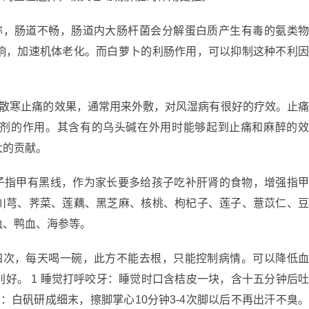
称，肠道不畅，肠道内大肠杆菌会分解蛋白质产生有毒的氨类
响，加速机体老化。而白萝卜的利肠作用，可以抑制这种不利
有散寒止痛的效果，通常用来外敷，对风湿病有很好的疗效。止
剂的作用。其含有的乌头碱在外用时能够起到止痛和麻醉的
大的贡献。
孩子指甲有黑线，作为家长要多给孩子吃补肝肾的食物，增强指
川芎、荠菜、莲藕、黑芝麻、核桃、枸杞子、莲子、薏苡仁、
血、鸭血、海参等。
四次，每天喝一碗，此方不能去根，只能控制病情。可以降低
好。 1 睡觉打呼咬牙：睡觉时口含桔皮一块，含十五分钟后
出汗：白矾研成细末，擦脚掌心10分钟3-4次脚以后不再出汗不臭