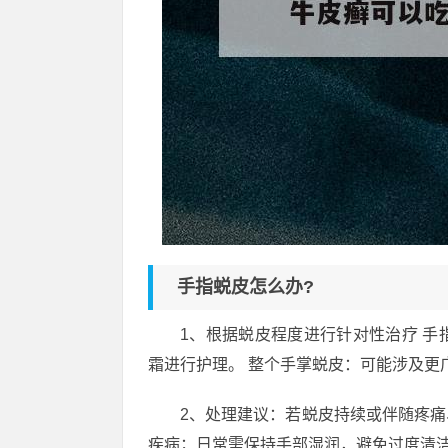
手指蜕皮怎么办?
1、根据蜕皮程度进行针对性治疗 
霜进行护理。 整个手掌蜕皮：可能涉及更
2、处理建议：若蜕皮持续或伴随疼
疾病；日常需保持手部湿润，避免过度清