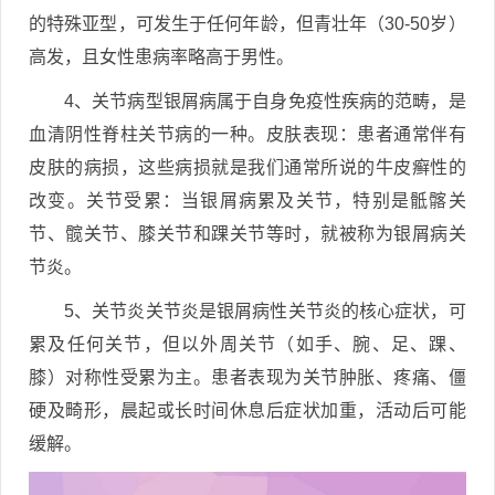
的特殊亚型，可发生于任何年龄，但青壮年（30-50岁）
高发，且女性患病率略高于男性。
4、关节病型银屑病属于自身免疫性疾病的范畴，是
血清阴性脊柱关节病的一种。皮肤表现：患者通常伴有
皮肤的病损，这些病损就是我们通常所说的牛皮癣性的
改变。关节受累：当银屑病累及关节，特别是骶髂关
节、髋关节、膝关节和踝关节等时，就被称为银屑病关
节炎。
5、关节炎关节炎是银屑病性关节炎的核心症状，可
累及任何关节，但以外周关节（如手、腕、足、踝、
膝）对称性受累为主。患者表现为关节肿胀、疼痛、僵
硬及畸形，晨起或长时间休息后症状加重，活动后可能
缓解。