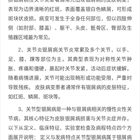
表现为边界清晰的红斑，表面覆盖银白色鳞屑，可形成
斑块状皮损。病变可发生于全身任何部位，但以四肢伸
侧（如肘部、膝盖）、躯干、头皮、骶骨区、臀部及生
殖器区域最为常见。
2、关节炎银屑病关节炎常累及多个关节，以手、
足、膝、踝等部位为主。其典型表现为对称性关节肿
胀、疼痛和僵硬，晨起时关节发紧，活动后症状缓解。
随着病情进展，关节可能出现畸形或功能受限，严重时
导致残疾。 皮肤病变患者通常伴有银屑病的皮肤特征，
如红斑、鳞屑、斑块等。
3、关节型银屑病是一种与银屑病相关的慢性炎性关
节病，其核心特征为皮肤银屑病损害与关节炎症并存。
以下从定义、临床特征、实验室检查及病程特点四个方
面展开说明： 定义与发病特点关节型银屑病属于银屑病