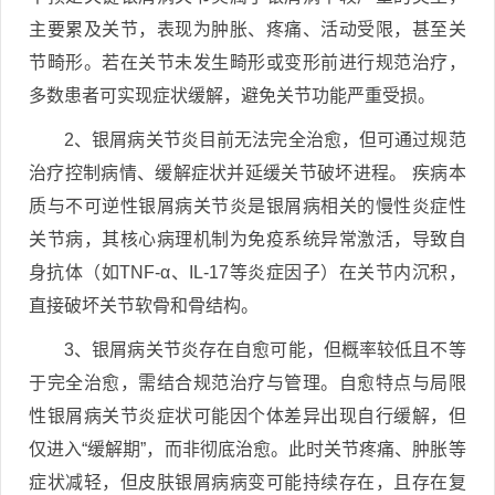
主要累及关节，表现为肿胀、疼痛、活动受限，甚至关
节畸形。若在关节未发生畸形或变形前进行规范治疗，
多数患者可实现症状缓解，避免关节功能严重受损。
2、银屑病关节炎目前无法完全治愈，但可通过规范
治疗控制病情、缓解症状并延缓关节破坏进程。 疾病本
质与不可逆性银屑病关节炎是银屑病相关的慢性炎症性
关节病，其核心病理机制为免疫系统异常激活，导致自
身抗体（如TNF-α、IL-17等炎症因子）在关节内沉积，
直接破坏关节软骨和骨结构。
3、银屑病关节炎存在自愈可能，但概率较低且不等
于完全治愈，需结合规范治疗与管理。自愈特点与局限
性银屑病关节炎症状可能因个体差异出现自行缓解，但
仅进入“缓解期”，而非彻底治愈。此时关节疼痛、肿胀等
症状减轻，但皮肤银屑病病变可能持续存在，且存在复