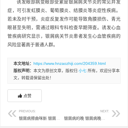
诱发眼部病变眼部受累是银屑病关节炎的常见并发
症，可引发虹膜炎、葡萄膜炎、结膜炎等炎症性疾病。
若未及时干预，炎症反复发作可能导致角膜损伤、青光
眼甚至失明，需通过眼科专科检查早期筛查。诱发心血
管疾病研究显示，银屑病关节炎患者发生心血管疾病的
风险显著高于普通人群。
本文地址：
https://www.hnzaozhiji.com/204359.html
版权声明：
本文为原创文章，版权归
小七
所有，欢迎分享本
文，转载请保留出处！
点赞
PREVIOUS:
NEXT:
银屑病擦曲咪新 银屑病可以用曲安奈德益康唑乳膏吗
银屑病的晚 银屑病晚上痒得睡不着觉咋办