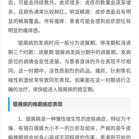
态，可能会持续数月。皮疹增多：皮疹的数量会逐渐增
多，且颜色通常比较鲜红。明显鳞屑：皮疹表面会有明
显的鳞屑覆盖。伴有瘙痒：患者可能会感到皮疹部位有
明显的瘙痒感。
银屑病的发病时间一般分为进展期、停滞期和消退
期三个时期：进展期 银屑病发病分期中的进展期，发病
部位的病情会急性进展，与患者身体的外在表现不尽相
同。这一时期中，涂性质剧烈的药品、搔抓、针刺等机
械性刺激经常导致同形表现。如果能在这一时期进行正
确的治疗，很快能进入银屑病的稳定期。
银屑病的晚期病症表现
1、银屑病是一种慢性增生性的皮肤病症，特征为干
燥，有银白银屑大小不一的丘疹及斑块，严峻的是牛皮
癣晚期将会给身心造成不同程度的伤害。患者刚开始的