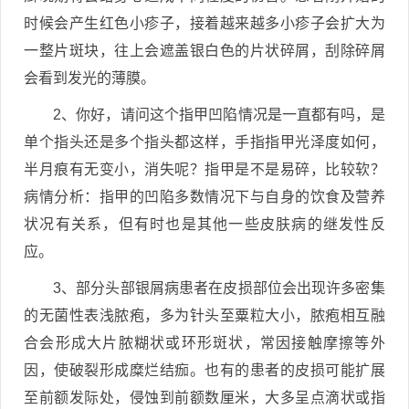
时候会产生红色小疹子，接着越来越多小疹子会扩大为
一整片斑块，往上会遮盖银白色的片状碎屑，刮除碎屑
会看到发光的薄膜。
2、你好，请问这个指甲凹陷情况是一直都有吗，是
单个指头还是多个指头都这样，手指指甲光泽度如何，
半月痕有无变小，消失呢？指甲是不是易碎，比较软？
病情分析：指甲的凹陷多数情况下与自身的饮食及营养
状况有关系，但有时也是其他一些皮肤病的继发性反
应。
3、部分头部银屑病患者在皮损部位会出现许多密集
的无菌性表浅脓疱，多为针头至粟粒大小，脓疱相互融
合会形成大片脓糊状或环形斑状，常因接触摩擦等外
因，使破裂形成糜烂结痂。也有的患者的皮损可能扩展
至前额发际处，侵蚀到前额数厘米，大多呈点滴状或指