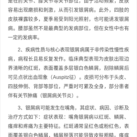
是在肘关节、膝关节等关节部位，由于活动频繁，皮肤
容易出现磨损和刺激，从而引发银屑病。此外，四肢的
皮肤裸露较多，夏季易受到阳光照射，也可能诱发银屑
病。腰部虽然不是最典型的发病部位，但在女性中也有
一定的发病率。
2、疾病性质与核心表现银屑病属于非传染性慢性疾
病，病程长且易反复发作。临床典型表现为皮肤出现边
界清晰的红斑，表面覆盖多层银白色鳞屑，刮除鳞屑后
可见点状出血现象（Auspitz征）。皮损可分布于头皮、
四肢伸侧、背部等部位，严重时可累及全身，部分患者
伴有关节肿痛（银屑病关节炎）。
3、银屑病可能发生在嘴角，其症状、病因、诊断及
治疗方式如下：症状表现：嘴角银屑病以红斑、鳞屑、
瘙痒和疼痛为主要特征。红斑通常呈红色或粉红色，表
面覆盖银白色鳞屑，鳞屑脱落可能导致皮肤粗糙。瘙痒