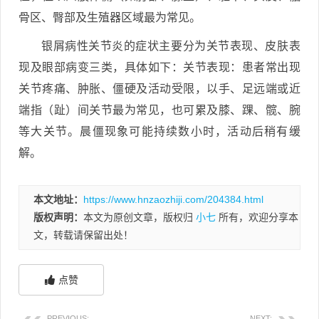
骨区、臀部及生殖器区域最为常见。
银屑病性关节炎的症状主要分为关节表现、皮肤表
现及眼部病变三类，具体如下：关节表现：患者常出现
关节疼痛、肿胀、僵硬及活动受限，以手、足远端或近
端指（趾）间关节最为常见，也可累及膝、踝、髋、腕
等大关节。晨僵现象可能持续数小时，活动后稍有缓
解。
本文地址：
https://www.hnzaozhiji.com/204384.html
版权声明：
本文为原创文章，版权归
小七
所有，欢迎分享本
文，转载请保留出处！
点赞
PREVIOUS:
NEXT: