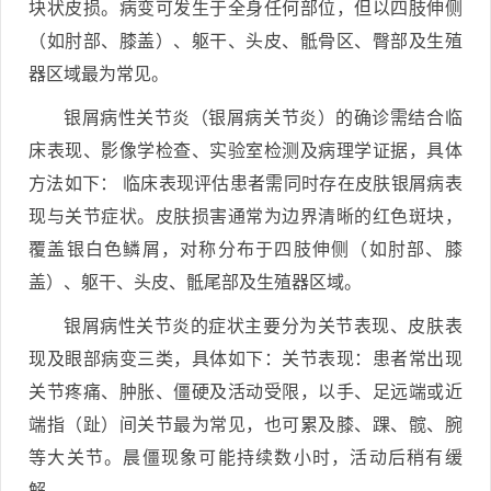
块状皮损。病变可发生于全身任何部位，但以四肢伸侧
（如肘部、膝盖）、躯干、头皮、骶骨区、臀部及生殖
器区域最为常见。
银屑病性关节炎（银屑病关节炎）的确诊需结合临
床表现、影像学检查、实验室检测及病理学证据，具体
方法如下： 临床表现评估患者需同时存在皮肤银屑病表
现与关节症状。皮肤损害通常为边界清晰的红色斑块，
覆盖银白色鳞屑，对称分布于四肢伸侧（如肘部、膝
盖）、躯干、头皮、骶尾部及生殖器区域。
银屑病性关节炎的症状主要分为关节表现、皮肤表
现及眼部病变三类，具体如下：关节表现：患者常出现
关节疼痛、肿胀、僵硬及活动受限，以手、足远端或近
端指（趾）间关节最为常见，也可累及膝、踝、髋、腕
等大关节。晨僵现象可能持续数小时，活动后稍有缓
解。