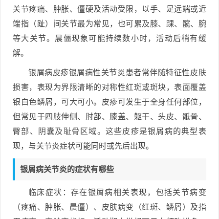
关节疼痛、肿胀、僵硬及活动受限，以手、足远端或近
端指（趾）间关节最为常见，也可累及膝、踝、髋、腕
等大关节。晨僵现象可能持续数小时，活动后稍有缓
解。
银屑病皮疹银屑病性关节炎患者常伴随特征性皮肤
损害，表现为界限清晰的对称性红斑或斑块，表面覆盖
银白色鳞屑，可大可小。皮疹可发生于全身任何部位，
但常见于四肢伸侧、肘部、膝盖、躯干、头皮、骶骨、
臀部、阴囊及耻骨区域。这些皮疹是银屑病的典型表
现，与关节炎症状可能同时或先后出现。
银屑病关节炎的症状有哪些
临床症状：存在银屑病相关表现，包括关节病变
（疼痛、肿胀、晨僵）、皮肤病变（红斑、鳞屑）及指