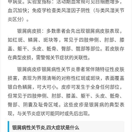
甲病变。实验室指标：活动期血常规可见白细胞增多，
血沉加快；免疫学检查类风湿因子阴性（与类风湿关节
炎区分）。
银屑病皮损：多数患者会先出现银屑病皮肤表现，
如红斑、鳞屑、斑块等，常见于四肢伸侧、肘部、膝
盖、躯干、头皮、骶骨、臀部、髋部等部位。若皮肤存
在典型皮损，需警惕关节症状的关联性。
银屑病皮疹银屑病性关节炎患者常伴随特征性皮肤
损害，表现为界限清晰的对称性红斑或斑块，表面覆盖
银白色鳞屑，可大可小。皮疹可发生于全身任何部位，
但常见于四肢伸侧、肘部、膝盖、躯干、头皮、骶骨、
臀部、阴囊及耻骨区域。这些皮疹是银屑病的典型表
现，与关节炎症状可能同时或先后出现。
银屑病性关节炎,四大症状是什么