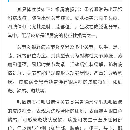
其具体症状如下：银屑病损害：患者通常先出现银
屑病皮疹，随后出现关节症状。皮肤损害常见于头皮、
四肢伸侧（尤其是肘、膝部位），呈散在或泛发分布。
其中，骶部皮疹是银屑病的特征性损害之一。
关节炎银屑病关节炎常累及多个关节，以手、足、
膝、踝等部位为主。其典型表现为对称性关节肿胀、疼
痛和僵硬，晨起时关节发紧，活动后症状缓解。随着病
情进展，关节可能出现畸形或功能受限，严重时导致残
疾。 皮肤病变患者通常伴有银屑病的皮肤特征，如红
斑、鳞屑、斑块等。
银屑病皮损银屑病性关节炎患者通常先出现银屑病
的皮肤病变，表现为边界清晰的红斑，表面覆盖银白色
鳞屑，可形成斑块状皮损。病变可发生于全身任何部
位，但以四肢伸侧（如肘部、膝盖）、躯干、头皮、骶