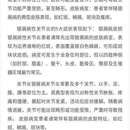
节功能严重受损，甚至畸形。皮肤病变：患者常伴随银
屑病的典型皮肤表现，如红斑、鳞屑、斑块及瘙痒。
银屑病性关节炎的5大症状表现如下： 银屑病皮损
银屑病性关节炎患者通常先出现银屑病的皮肤病变，表
现为边界清晰的红斑，表面覆盖银白色鳞屑，可形成斑
块状皮损。病变可发生于全身任何部位，但以四肢伸侧
（如肘部、膝盖）、躯干、头皮、骶骨区、臀部及生殖
器区域最为常见。
关节炎银屑病关节炎常累及多个关节，以手、足、
膝、踝等部位为主。其典型表现为对称性关节肿胀、疼
痛和僵硬，晨起时关节发紧，活动后症状缓解。随着病
情进展，关节可能出现畸形或功能受限，严重时导致残
疾。 皮肤病变患者通常伴有银屑病的皮肤特征，如红
斑、鳞屑、斑块等。