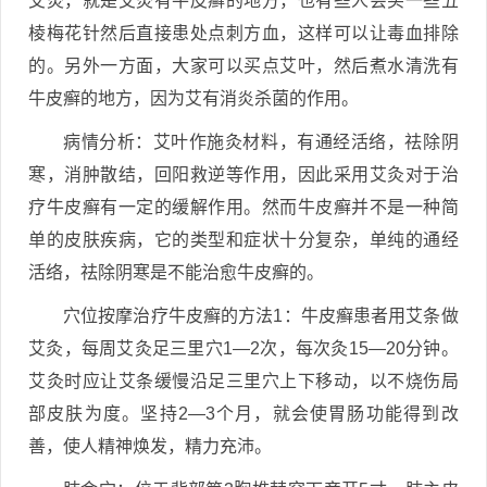
艾灸，就是艾灸有牛皮癣的地方，也有些人会买一些五
棱梅花针然后直接患处点刺方血，这样可以让毒血排除
的。另外一方面，大家可以买点艾叶，然后煮水清洗有
牛皮癣的地方，因为艾有消炎杀菌的作用。
病情分析：艾叶作施灸材料，有通经活络，祛除阴
寒，消肿散结，回阳救逆等作用，因此采用艾灸对于治
疗牛皮癣有一定的缓解作用。然而牛皮癣并不是一种简
单的皮肤疾病，它的类型和症状十分复杂，单纯的通经
活络，祛除阴寒是不能治愈牛皮癣的。
穴位按摩治疗牛皮癣的方法1：牛皮癣患者用艾条做
艾灸，每周艾灸足三里穴1―2次，每次灸15―20分钟。
艾灸时应让艾条缓慢沿足三里穴上下移动，以不烧伤局
部皮肤为度。坚持2―3个月，就会使胃肠功能得到改
善，使人精神焕发，精力充沛。