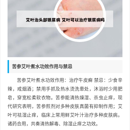
苦参艾叶煮水功效作用与禁忌
苦参艾叶煮水功效作用：治疗牛皮癣 禁忌：少食辛
辣，戒烟酒；禁用手抓及热水烫洗患处，沐浴时少用肥
皂，穿宽松柔软衣物。苦参能清热燥湿、杀虫止痒，现
代研究表明，苦参煎剂对多种皮肤真菌有抑制作用；艾
叶可祛湿止痒，临床上常用鲜艾叶汁治疗多种皮肤病。
诸药合用，共奏清热解毒、除湿止痒之功效。