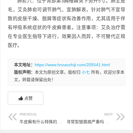
肺俞穴：位于背部第3胸椎棘突下旁开5寸。肺主皮
毛，艾灸肺俞可调节肺气、宣肺解表，针对肺气不宣导
致的皮肤干燥、脱屑等症状有改善作用，尤其适用于伴
有呼吸系统症状的牛皮癣患者。注意事项：艾灸治疗需
在专业医生指导下进行，效果因人而异，不可替代正规
医疗。
本文地址：
https://www.hnzaozhiji.com/205541.html
版权声明：
本文为原创文章，版权归
小七
所有，欢迎分享本
文，转载请保留出处！
点赞
PREVIOUS:
NEXT:
牛皮癣有什么特殊的 牛皮癣的特点
寻常型银屑病严重吗 寻常型银屑病有什么症状