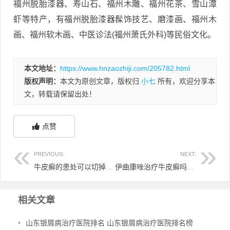
福州脱胎漆器、寿山石、福州木雕、福州花茶、雪山潭
虾等特产，有福州脱胎漆器髹饰技艺、磨漆画、福州木
画、福州软木画、中医诊法(福州萧氏外科)等民俗文化。
本文地址：
https://www.hnzaozhiji.com/205782.html
版权声明：
本文为原创文章，版权归
小七
所有，欢迎分享本
文，转载请保留出处！
点赞
PREVIOUS:
NEXT:
牛皮癣的患处可以切掉吗 牛皮癣可以割掉吗
伊曲康唑治疗牛皮癣吗 伊曲康唑能治牛皮癣吗
相关文章
•
山东银屑病治疗医院排名 山东银屑病治疗医院排名榜