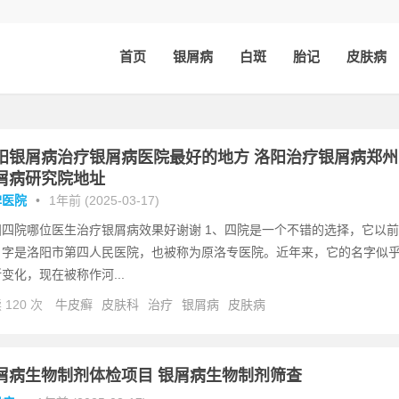
首页
银屑病
白斑
胎记
皮肤病
阳银屑病治疗银屑病医院最好的地方 洛阳治疗银屑病郑州
屑病研究院地址
碑医院
•
1年前 (2025-03-17)
阳四院哪位医生治疗银屑病效果好谢谢 1、四院是一个不错的选择，它以前
名字是洛阳市第四人民医院，也被称为原洛专医院。近年来，它的名字似
变化，现在被称作河...
 120 次
牛皮癣
皮肤科
治疗
银屑病
皮肤病
屑病生物制剂体检项目 银屑病生物制剂筛查