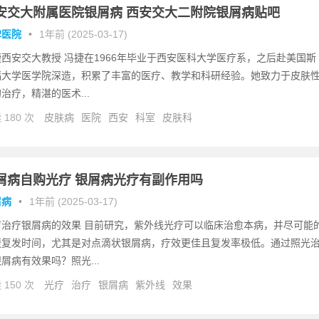
安交大附属医院银屑病 西安交大二附院银屑病贴吧
碑医院
•
1年前 (2025-03-17)
捷西安交大教授 冯捷在1966年毕业于西安医科大学医疗系，之后赴美国斯
福大学医学院深造，积累了丰富的医疗、教学和科研经验。她致力于皮肤
治疗，精湛的医术...
 180 次
皮肤病
医院
西安
科室
皮肤科
屑病自购光疗 银屑病光疗有副作用吗
屑病
•
1年前 (2025-03-17)
疗治疗银屑病的效果 目前研究，紫外线光疗可以临床治愈本病，并尽可能
缓复发时间，尤其是对点滴状银屑病，疗效更佳且复发率极低。通过照光
屑病有效果吗？照光...
 150 次
光疗
治疗
银屑病
紫外线
效果