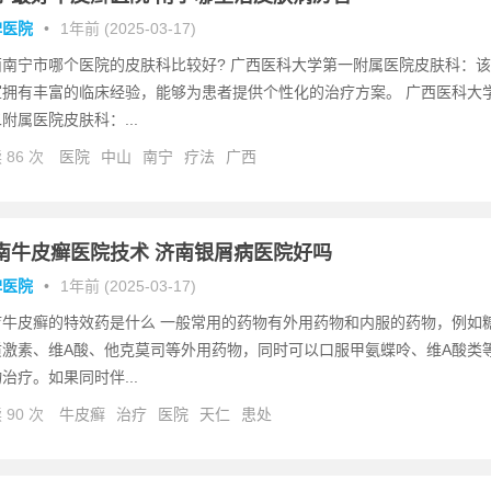
碑医院
•
1年前 (2025-03-17)
西南宁市哪个医院的皮肤科比较好? 广西医科大学第一附属医院皮肤科：该
室拥有丰富的临床经验，能够为患者提供个性化的治疗方案。 广西医科大
附属医院皮肤科：...
 86 次
医院
中山
南宁
疗法
广西
南牛皮癣医院技术 济南银屑病医院好吗
碑医院
•
1年前 (2025-03-17)
疗牛皮癣的特效药是什么 一般常用的药物有外用药物和内服的药物，例如
质激素、维A酸、他克莫司等外用药物，同时可以口服甲氨蝶呤、维A酸类
治疗。如果同时伴...
 90 次
牛皮癣
治疗
医院
天仁
患处