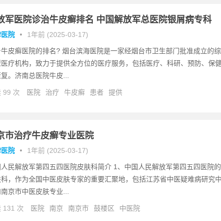
放军医院诊治牛皮癣排名 中国解放军总医院银屑病专科
碑医院
•
1年前 (2025-03-17)
台牛皮癣医院的排名? 烟台滨海医院是一家经烟台市卫生部门批准成立的综
型医疗机构，致力于提供全方位的医疗服务，包括医疗、科研、预防、保
复。济南总医院牛皮...
 99 次
医院
治疗
牛皮癣
患者
提供
京市治疗牛皮癣专业医院
碑医院
•
1年前 (2025-03-17)
国人民解放军第四五四医院皮肤科简介 1、中国人民解放军第四五四医院的
肤科，作为全国中医皮肤专家的重要汇聚地，包括江苏省中医疑难病研究
南京市中医皮肤专业...
 131 次
医院
南京
南京市
鼓楼区
中医院