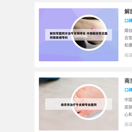
解
口
烟
合
和康
阅读
南
口
中
皮
心和
阅读