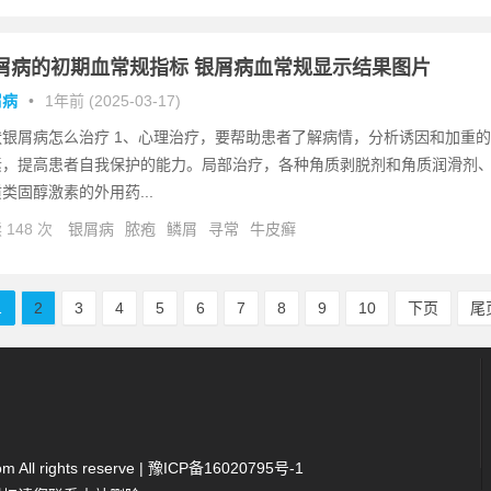
屑病的初期血常规指标 银屑病血常规显示结果图片
屑病
•
1年前 (2025-03-17)
状银屑病怎么治疗 1、心理治疗，要帮助患者了解病情，分析诱因和加重的
素，提高患者自我保护的能力。局部治疗，各种角质剥脱剂和角质润滑剂
类固醇激素的外用药...
 148 次
银屑病
脓疱
鳞屑
寻常
牛皮癣
1
2
3
4
5
6
7
8
9
10
下页
尾
All rights reserve |
豫ICP备16020795号-1