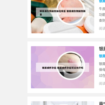
银
牛
功
查则
阅读
银
银
银
保
过在
阅读
南