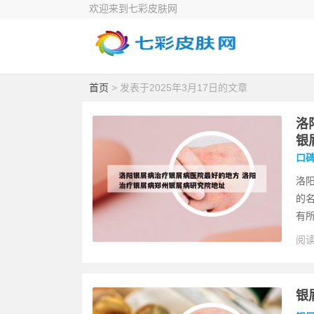
欢迎来到七彩皮肤网
首页
> 发表于2025年3月17日的文章
洛
银
口
洛
的
有所
阅读
银