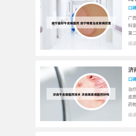
口
广
科
第二
阅读
济
口
治
皮
药物
阅读