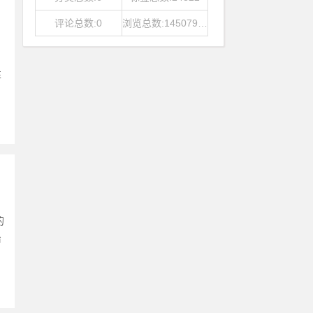
评论总数:0
浏览总数:14507968
性
的
治