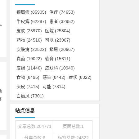
银屑病
(85905)
治疗
(74653)
牛皮癣
(62287)
患者
(32952)
学
皮肤
(25970)
医院
(25804)
药物
(24516)
可以
(23907)
皮肤病
(22522)
鳞屑
(20667)
真菌
(19022)
软膏
(15611)
皮损
(11446)
皮肤科
(10940)
食物
(8495)
感染
(8442)
症状
(8322)
头皮
(7415)
可能
(7314)
糖
白癜风
(7301)
等
站点信息
文章总数:204771
页面总数:1
分类总数:6
标签总数:24822