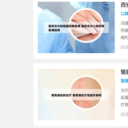
西
口
冯
坦
病的
阅读
银
银
光
延
疗银
阅读