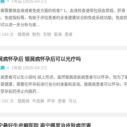
屑病
•
1年前 (2025-03-17)
皮癣需要做血液或者免疫方面的检查? 1、血液检查通常包括血常规、肝肾
能、免疫指标等，有助于评估患者的全身健康状况和免疫系统功能。免疫
可以进一步分析与疾...
 140 次
银屑病
制剂
生物
医保
患者
屑病怀孕后 银屑病怀孕后可以光疗吗
屑病
•
1年前 (2025-03-17)
屑病患者可以生小孩吗 综上所述，虽然银屑皮肤病患者可以怀孕，但为了
母婴健康，需要在怀孕前进行充分的准备和咨询。银屑病患者可以怀孕。
受孕前药停止内服药...
 102 次
银屑病
牛皮癣
怀孕
患者
可以
宁最好牛皮癣医院 南宁哪里治皮肤病厉害