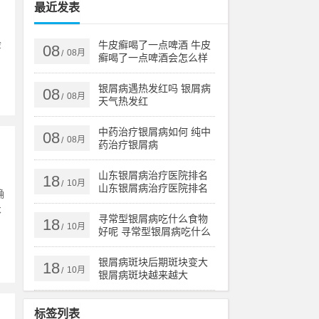
最近发表
检
牛皮癣喝了一点啤酒 牛皮
08
08月
/
癣喝了一点啤酒会怎么样
银屑病遇热发红吗 银屑病
08
08月
/
天气热发红
中药治疗银屑病如何 纯中
08
08月
/
药治疗银屑病
山东银屑病治疗医院排名
18
10月
/
山东银屑病治疗医院排名
确
榜
不
寻常型银屑病吃什么食物
18
10月
/
好呢 寻常型银屑病吃什么
药效果好
银屑病斑块后期斑块变大
18
10月
/
银屑病斑块越来越大
标签列表