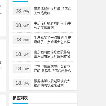
称
银屑病遇热发红吗 银屑病
08
08月
/
上
天气热发红
中药治疗银屑病如何 纯中
08
08月
/
药治疗银屑病
牛皮癣喝了一点啤酒 牛皮
08
08月
/
癣喝了一点啤酒会怎么样
山东银屑病治疗医院排名
18
10月
/
山东银屑病治疗医院排名
榜
为
寻常型银屑病吃什么食物
18
它
10月
/
好呢 寻常型银屑病吃什么
药效果好
银屑病斑块后期斑块变大
18
10月
/
银屑病斑块越来越大
标签列表