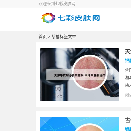
欢迎来到七彩皮肤网
首页
> 慈禧标签文章
天
银
曾
湘
禧
阅读
古
银