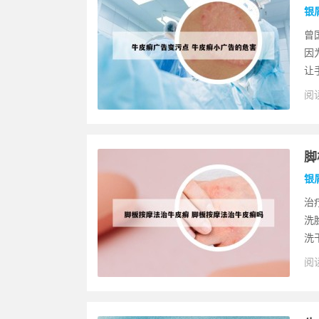
银
曾
因
让
阅读
脚
银
治
洗
洗
阅读