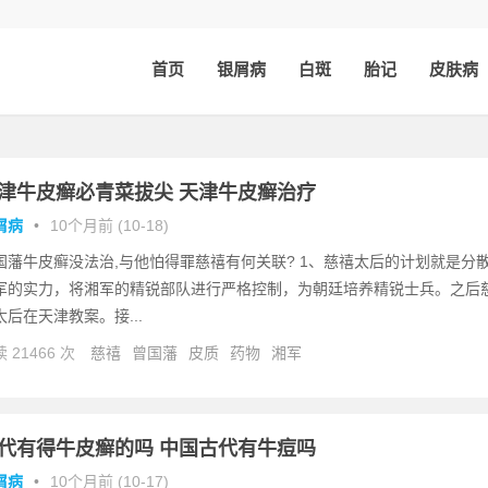
首页
银屑病
白斑
胎记
皮肤病
津牛皮癣必青菜拔尖 天津牛皮癣治疗
屑病
•
10个月前 (10-18)
国藩牛皮癣没法治,与他怕得罪慈禧有何关联? 1、慈禧太后的计划就是分
军的实力，将湘军的精锐部队进行严格控制，为朝廷培养精锐士兵。之后
太后在天津教案。接...
 21466 次
慈禧
曾国藩
皮质
药物
湘军
代有得牛皮癣的吗 中国古代有牛痘吗
屑病
•
10个月前 (10-17)