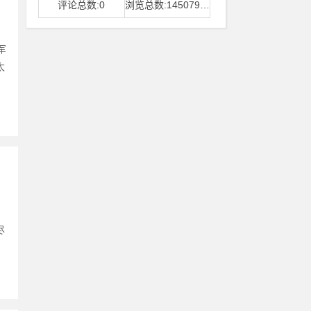
评论总数:0
浏览总数:14507968
军
太
尽