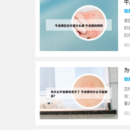
牛
银
曾
的
后
阅读
为
银
怎
治
量
阅读