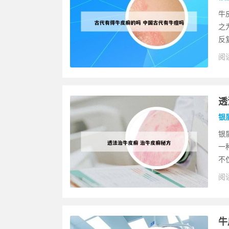
牛
之
反
阅读
透
银
银
一
不
阅读
牛