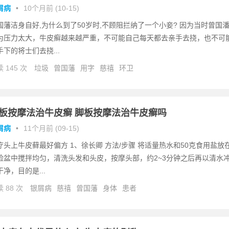
屑病
•
10个月前 (10-15)
国藩洁身自好,为什么到了50岁时,不顾阻拦纳了一个小妾? 因为当时曾国
为压力太大，牛皮癣越来越严重，不可能自己每天都去亲手去挠，也不可
手下的将士们去挠...
 145 次
垃圾
曾国藩
用字
慈禧
环卫
板按摩法治牛皮癣 脚板按摩法治牛皮癣吗
屑病
•
11个月前 (09-15)
疗头上牛皮藓最好偏方 1、徐长卿 方法/步骤 将适量热水和50克食用盐放
脸盆中搅拌均匀，清洗头发和头皮，按摩头部，约2~3分钟之后再以清水
干净，目的是...
 88 次
银屑病
慈禧
曾国藩
身体
患者