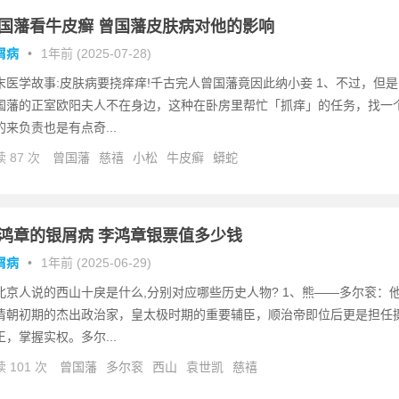
国藩看牛皮癣 曾国藩皮肤病对他的影响
屑病
•
1年前 (2025-07-28)
末医学故事:皮肤病要挠痒痒!千古完人曾国藩竟因此纳小妾 1、不过，但是
国藩的正室欧阳夫人不在身边，这种在卧房里帮忙「抓痒」的任务，找一
的来负责也是有点奇...
 87 次
曾国藩
慈禧
小松
牛皮癣
蟒蛇
鸿章的银屑病 李鸿章银票值多少钱
屑病
•
1年前 (2025-06-29)
北京人说的西山十戾是什么,分别对应哪些历史人物? 1、熊——多尔衮：
清朝初期的杰出政治家，皇太极时期的重要辅臣，顺治帝即位后更是担任
王，掌握实权。多尔...
 101 次
曾国藩
多尔衮
西山
袁世凯
慈禧