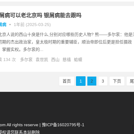
屑病可以老北京吗 银屑病能去跟吗
屑病
•
1年前 (2025-03-25)
北京人说的西山十戾是什么,分别对应哪些历史人物? 熊——多尔衮：他是
初期的杰出政治家，皇太极时期的重要辅臣，顺治帝即位后更是担任摄政
，掌握实权。多尔衮的...
 134 次
多尔衮
袁世凯
西山
慈禧
蛤蟆
首页
1
2
3
下页
 All rights reserve |
豫ICP备16020795号-1
侵权请您联系本站删除