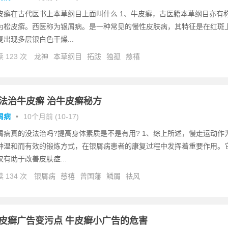
皮癣在古代医书上本草纲目上面叫什么 1、牛皮癣，古医籍本草纲目亦有
为松皮癣。西医称为银屑病。是一种常见的慢性皮肤病，其特征是在红斑
复出现多层银白色干燥...
 123 次
龙神
本草纲目
拓跋
独孤
慈禧
法治牛皮癣 治牛皮癣秘方
屑病
•
10个月前 (10-17)
屑病真的没法治吗?提高身体素质是不是有用? 1、综上所述，慢走运动作
种温和而有效的锻炼方式，在银屑病患者的康复过程中发挥着重要作用。
仅有助于改善皮肤症...
 134 次
银屑病
慈禧
曾国藩
鳞屑
祛风
皮癣广告变污点 牛皮癣小广告的危害