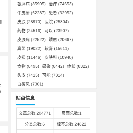
银屑病
(85905)
治疗
(74653)
牛皮癣
(62287)
患者
(32952)
潘
皮肤
(25970)
医院
(25804)
能
药物
(24516)
可以
(23907)
皮肤病
(22522)
鳞屑
(20667)
真菌
(19022)
软膏
(15611)
皮损
(11446)
皮肤科
(10940)
食物
(8495)
感染
(8442)
症状
(8322)
头皮
(7415)
可能
(7314)
白癜风
(7301)
在
冲
站点信息
文章总数:204771
页面总数:1
分类总数:6
标签总数:24822