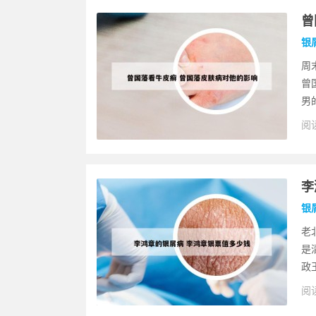
曾
银
周
曾
男
阅读
李
银
老
是
政
阅读