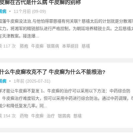
皮癣在古代是什么病 牛皮癣的别称
屑病
•
11个月前 (09-09)
国藩牛皮癣没法治,与他怕得罪慈禧有何关联? 慈禧太后的计划就是分散湘
实力，将湘军的精锐部队进行严格控制，为朝廷培养精锐士兵。之后慈禧
在天津教案。接连爆...
 117 次
脓疱
牛皮癣
银屑病
本草纲目
慈禧
什么牛皮癣攻克不了 牛皮癣为什么不能根治?
屑病
•
1年前 (2025-07-31)
样才能让牛皮癣不复发 1、牛皮癣的治疗可以采用以下方法：中药综合防
：牛皮癣治疗难度较大，但可以采用中药进行综合防治。通过中药调理，
减少和降低复发几率。同...
 154 次
药物
牛皮癣
治疗
银屑病
慈禧