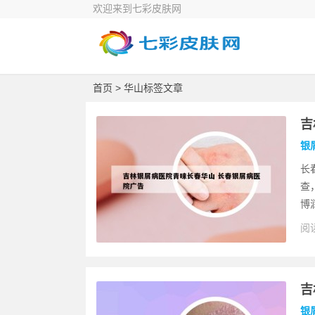
欢迎来到七彩皮肤网
首页
> 华山标签文章
吉
银
长
查
博
阅读
吉
银