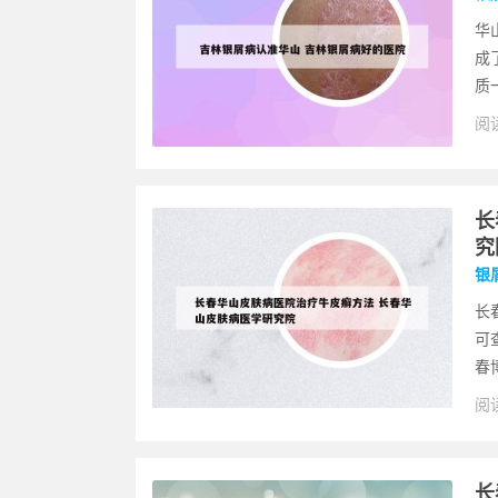
华
成
质
阅读
长
究
银
长
可
春
阅读
长