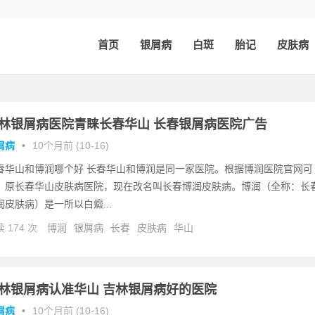
首页
银屑病
白斑
胎记
皮肤病
林银屑病医院青睐长春华山 长春银屑病医院广告
屑病
•
10个月前 (10-16)
春华山和博润哪个好 长春华山和博润是同一家医院。根据博润医院官网可
，原长春华山皮肤病医院，现在改名叫长春博润皮肤病。博润（全称：长
润皮肤病）是一所以白癜...
 174 次
博润
银屑病
长春
皮肤病
华山
林银屑病认准华山 吉林银屑病好的医院
屑病
•
10个月前 (10-16)