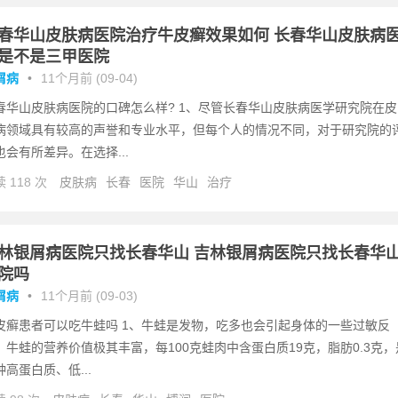
春华山皮肤病医院治疗牛皮癣效果如何 长春华山皮肤病
是不是三甲医院
屑病
•
11个月前 (09-04)
春华山皮肤病医院的口碑怎么样? 1、尽管长春华山皮肤病医学研究院在皮
病领域具有较高的声誉和专业水平，但每个人的情况不同，对于研究院的
也会有所差异。在选择...
 118 次
皮肤病
长春
医院
华山
治疗
林银屑病医院只找长春华山 吉林银屑病医院只找长春华
院吗
屑病
•
11个月前 (09-03)
皮癣患者可以吃牛蛙吗 1、牛蛙是发物，吃多也会引起身体的一些过敏反
！牛蛙的营养价值极其丰富，每100克蛙肉中含蛋白质19克，脂肪0.3克，
种高蛋白质、低...