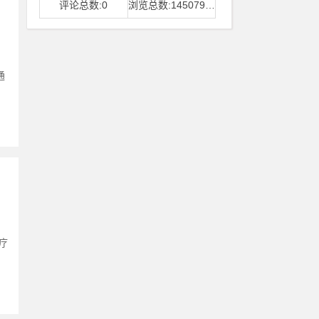
评论总数:0
浏览总数:14507968
通
疗