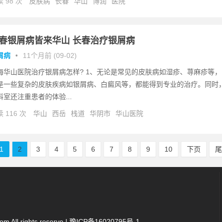
 98 次
皮肤病
长春
华山
博润
医院
春银屑病皆来华山 长春治疗银屑病
屑病
•
11个月前 (09-02)
海华山医院治疗银屑病怎样? 1、无论是常见的皮肤病如湿疹、荨麻疹等，
是一些复杂的皮肤疾病如银屑病、白癜风等，都能得到专业的治疗。同时
科室还注重患者的体验...
 116 次
华山
西岳
栈道
华阴市
华山医院
1
2
3
4
5
6
7
8
9
10
下页
 All rights reserve |
豫ICP备16020795号-1