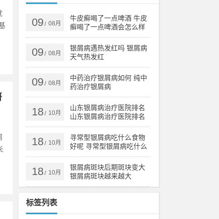
就
牛皮癣喝了一点啤酒 牛皮
09
08月
/
基
癣喝了一点啤酒会怎么样
银屑病遇热发红吗 银屑病
09
08月
/
天气热发红
中药治疗银屑病如何 纯中
09
08月
/
药治疗银屑病
研
山东银屑病治疗医院排名
18
10月
/
山东银屑病治疗医院排名
榜
网
寻常型银屑病吃什么食物
18
10月
/
好呢 寻常型银屑病吃什么
长
药效果好
银屑病斑块后期斑块变大
18
10月
/
银屑病斑块越来越大
标签列表