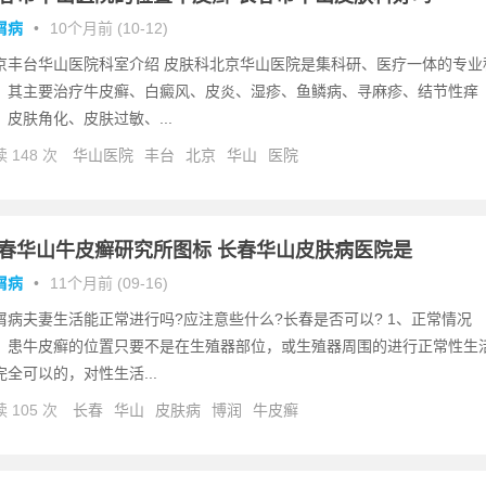
屑病
•
10个月前 (10-12)
京丰台华山医院科室介绍 皮肤科北京华山医院是集科研、医疗一体的专业
，其主要治疗牛皮癣、白癜风、皮炎、湿疹、鱼鳞病、寻麻疹、结节性痒
、皮肤角化、皮肤过敏、...
 148 次
华山医院
丰台
北京
华山
医院
春华山牛皮癣研究所图标 长春华山皮肤病医院是
屑病
•
11个月前 (09-16)
屑病夫妻生活能正常进行吗?应注意些什么?长春是否可以? 1、正常情况
，患牛皮癣的位置只要不是在生殖器部位，或生殖器周围的进行正常性生
完全可以的，对性生活...
 105 次
长春
华山
皮肤病
博润
牛皮癣