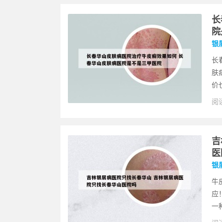
长
院
银
长
肤
价
阅读
吉
医
银
牛
应
一