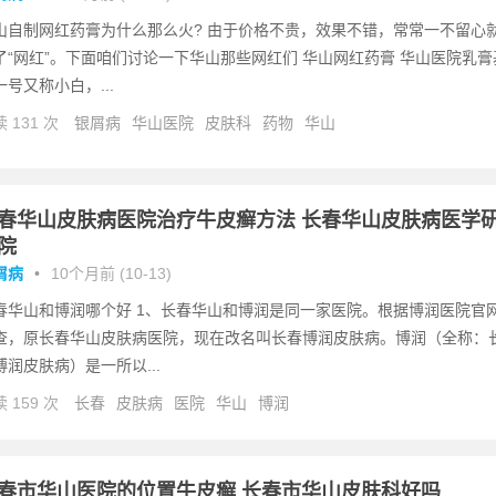
山自制网红药膏为什么那么火? 由于价格不贵，效果不错，常常一不留心
了“网红”。下面咱们讨论一下华山那些网红们 华山网红药膏 华山医院乳膏
一号又称小白，...
 131 次
银屑病
华山医院
皮肤科
药物
华山
春华山皮肤病医院治疗牛皮癣方法 长春华山皮肤病医学
院
屑病
•
10个月前 (10-13)
春华山和博润哪个好 1、长春华山和博润是同一家医院。根据博润医院官
查，原长春华山皮肤病医院，现在改名叫长春博润皮肤病。博润（全称：
博润皮肤病）是一所以...
 159 次
长春
皮肤病
医院
华山
博润
春市华山医院的位置牛皮癣 长春市华山皮肤科好吗