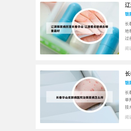
辽
银
长
地
过
阅读
长
银
长
单
技
阅读