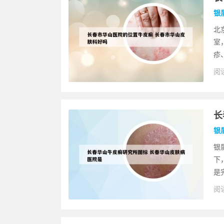
银
北
室
疹
阅读
长
银
银
下
是
阅读