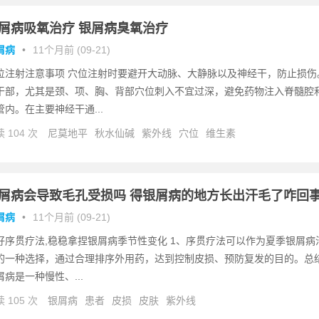
屑病吸氧治疗 银屑病臭氧治疗
屑病
•
11个月前 (09-21)
位注射注意事项 穴位注射时要避开大动脉、大静脉以及神经干，防止损伤
干部，尤其是颈、项、胸、背部穴位刺入不宜过深，避免药物注入脊髓腔
管内。在主要神经干通...
 104 次
尼莫地平
秋水仙碱
紫外线
穴位
维生素
屑病会导致毛孔受损吗 得银屑病的地方长出汗毛了咋回
屑病
•
11个月前 (09-21)
好序贯疗法,稳稳拿捏银屑病季节性变化 1、序贯疗法可以作为夏季银屑病
的一种选择，通过合理排序外用药，达到控制皮损、预防复发的目的。总
屑病是一种慢性、...
 105 次
银屑病
患者
皮损
皮肤
紫外线