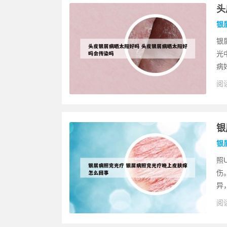
头
银
银
光
病
阅读
银
银
照
伤
异
阅读