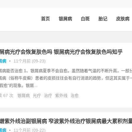
首页
银屑病
白斑
胎记
皮肤病
屑病光疗会恢复肤色吗 银屑病光疗会恢复肤色吗知乎
屑病
•
11个月前 (09-23)
屑病能否治愈 1、银屑病夏季不会自愈。虽然随着气温的不断升高，一部
屑病（俗称牛皮癣）患者的皮损往往会有自行消退的趋势，但这其实属于
“假愈”的现象。银屑...
 67 次
银屑病
光疗
治疗
紫外线
治愈
谱紫外线治副银屑病 窄波紫外线治疗银屑病最大累积剂
屑病
•
11个月前 (09-22)