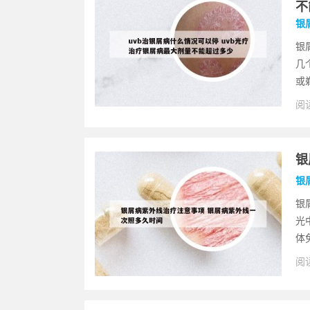
不
银
银
几
或
阅读
银
银
银
光
体
阅读