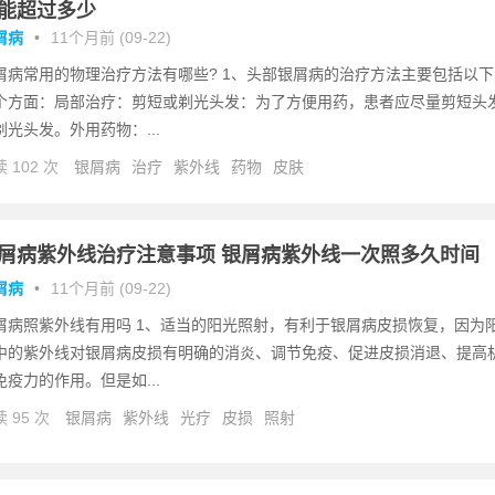
能超过多少
屑病
•
11个月前 (09-22)
屑病常用的物理治疗方法有哪些? 1、头部银屑病的治疗方法主要包括以下
个方面：局部治疗：剪短或剃光头发：为了方便用药，患者应尽量剪短头
剃光头发。外用药物：...
 102 次
银屑病
治疗
紫外线
药物
皮肤
屑病紫外线治疗注意事项 银屑病紫外线一次照多久时间
屑病
•
11个月前 (09-22)
屑病照紫外线有用吗 1、适当的阳光照射，有利于银屑病皮损恢复，因为
中的紫外线对银屑病皮损有明确的消炎、调节免疫、促进皮损消退、提高
免疫力的作用。但是如...
 95 次
银屑病
紫外线
光疗
皮损
照射