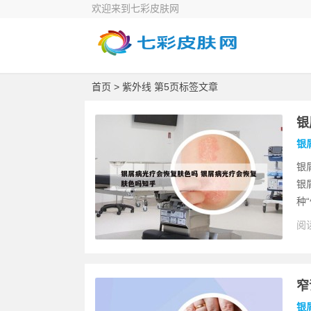
欢迎来到七彩皮肤网
首页
> 紫外线 第5页标签文章
银
银
银
银
种
阅读
窄
银