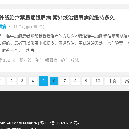
外线治疗禁忌症银屑病 紫外线治银屑病能维持多久
屑病
•
11个月前 (09-21)
是一名牛皮癣患者能帮我看看治疗的方法么? 糠油治牛皮癣 糠油是可以治
皮癣的，患者可以采用小米糠皮，蒸馏取油，用此油涂患处，也有验案，
：取碗一个，上糊白...
 152 次
紫外线
治疗
银屑病
光疗
疗法
1
2
3
4
5
6
7
8
9
10
下页
 All rights reserve |
豫ICP备16020795号-1