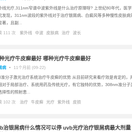
外线光疗,311nm窄谱中波紫外线是什么治疗原理呀? 上世纪80年代，医学
究发现，311nm波段的紫外线对于治疗银屑病、白癜风等多种慢性皮肤病
显著，且副...
 111 次
紫外线
中波
皮肤病
治疗
波长
种光疗牛皮癣最好 哪种光疗牛皮癣最好
屑病
•
11个月前 (09-22)
08准分子激光治疗系统治疗牛皮癣的优势 从目前研究来看疗效是肯定的，
相对于局部治疗、系统用药及传统光疗，有它独特的优势，308nm准分子
选择性的照射患...
 102 次
治疗
牛皮癣
光疗
紫外线
皮损
vb治银屑病什么情况可以停 uvb光疗治疗银屑病最大剂量