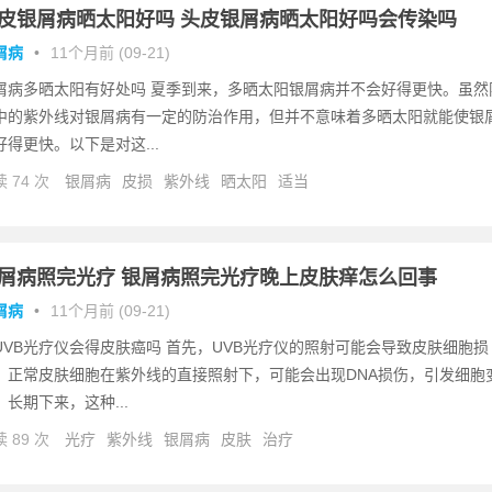
皮银屑病晒太阳好吗 头皮银屑病晒太阳好吗会传染吗
屑病
•
11个月前 (09-21)
屑病多晒太阳有好处吗 夏季到来，多晒太阳银屑病并不会好得更快。虽然
中的紫外线对银屑病有一定的防治作用，但并不意味着多晒太阳就能使银
好得更快。以下是对这...
 74 次
银屑病
皮损
紫外线
晒太阳
适当
屑病照完光疗 银屑病照完光疗晚上皮肤痒怎么回事
屑病
•
11个月前 (09-21)
UVB光疗仪会得皮肤癌吗 首先，UVB光疗仪的照射可能会导致皮肤细胞损
。正常皮肤细胞在紫外线的直接照射下，可能会出现DNA损伤，引发细胞
，长期下来，这种...
 89 次
光疗
紫外线
银屑病
皮肤
治疗