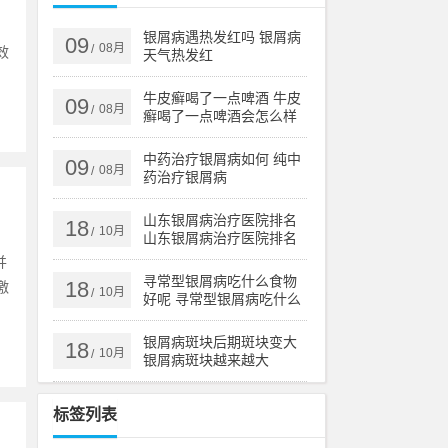
银屑病遇热发红吗 银屑病
09
08月
/
效
天气热发红
牛皮癣喝了一点啤酒 牛皮
09
08月
/
癣喝了一点啤酒会怎么样
中药治疗银屑病如何 纯中
09
08月
/
药治疗银屑病
山东银屑病治疗医院排名
18
10月
/
山东银屑病治疗医院排名
榜
并
寻常型银屑病吃什么食物
18
激
10月
/
好呢 寻常型银屑病吃什么
药效果好
银屑病斑块后期斑块变大
18
10月
/
银屑病斑块越来越大
标签列表