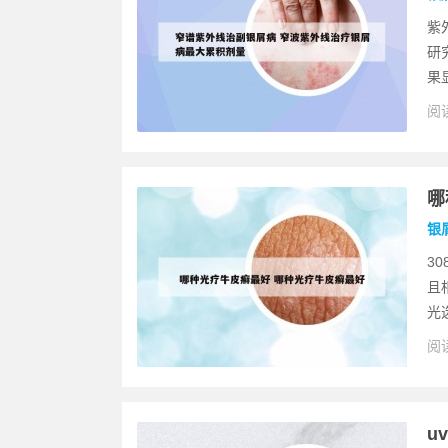
紫
研
果
阅读
哪
银
3
且
光
阅读
u