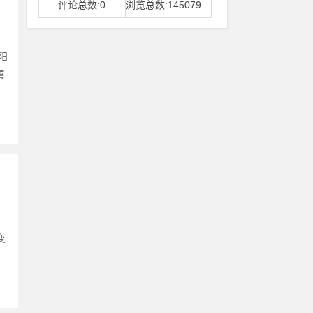
评论总数:0
浏览总数:14507968
阳
屑
变