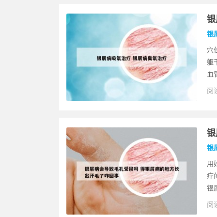
银
银
穴
躯
血
阅读
银
银
用
疗
银
阅读