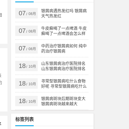
银屑病遇热发红吗 银屑病
07
08月
/
细
天气热发红
牛皮癣喝了一点啤酒 牛皮
07
08月
/
癣喝了一点啤酒会怎么样
中药治疗银屑病如何 纯中
07
08月
/
药治疗银屑病
山东银屑病治疗医院排名
18
10月
/
山东银屑病治疗医院排名
榜
表
寻常型银屑病吃什么食物
18
的
10月
/
好呢 寻常型银屑病吃什么
药效果好
银屑病斑块后期斑块变大
18
10月
/
银屑病斑块越来越大
标签列表
好