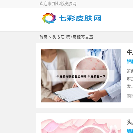
欢迎来到七彩皮肤网
首页
> 头皮屑 第7页标签文章
牛
银
近
癣
发
阅读
头
银