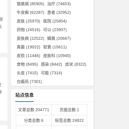
银屑病
(85905)
治疗
(74653)
牛皮癣
(62287)
患者
(32952)
享
皮肤
(25970)
医院
(25804)
支
药物
(24516)
可以
(23907)
皮肤病
(22522)
鳞屑
(20667)
真菌
(19022)
软膏
(15611)
皮损
(11446)
皮肤科
(10940)
食物
(8495)
感染
(8442)
症状
(8322)
头皮
(7415)
可能
(7314)
白癜风
(7301)
皮
除
站点信息
文章总数:204771
页面总数:1
分类总数:6
标签总数:24822