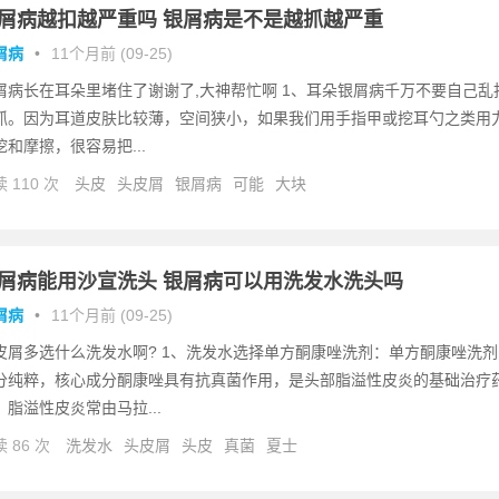
屑病越扣越严重吗 银屑病是不是越抓越严重
屑病
•
11个月前 (09-25)
屑病长在耳朵里堵住了谢谢了,大神帮忙啊 1、耳朵银屑病千万不要自己乱
抓。因为耳道皮肤比较薄，空间狭小，如果我们用手指甲或挖耳勺之类用
挖和摩擦，很容易把...
 110 次
头皮
头皮屑
银屑病
可能
大块
屑病能用沙宣洗头 银屑病可以用洗发水洗头吗
屑病
•
11个月前 (09-25)
皮屑多选什么洗发水啊? 1、洗发水选择单方酮康唑洗剂：单方酮康唑洗剂
分纯粹，核心成分酮康唑具有抗真菌作用，是头部脂溢性皮炎的基础治疗
。脂溢性皮炎常由马拉...
 86 次
洗发水
头皮屑
头皮
真菌
夏士