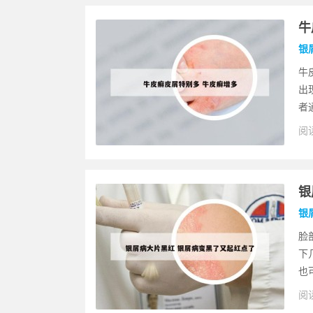
牛
银
牛
出
者
阅读
银
银
脸
下
也
阅读