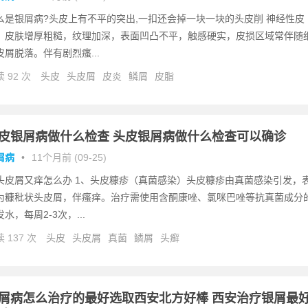
么是银屑病?头皮上有不平的突出,一扣还会掉一块一块的头皮削 神经性皮
：皮肤增厚粗糙，纹理加深，表面凹凸不平，触感硬实，皮损区域常伴随
皮屑脱落。伴有剧烈瘙...
 92 次
头皮
头皮屑
皮炎
鳞屑
皮脂
皮银屑病做什么检查 头皮银屑病做什么检查可以确诊
屑病
•
11个月前 (09-25)
头皮屑又痒怎么办 1、头皮糠疹（真菌感染）头皮糠疹由真菌感染引发，
为糠秕状头皮屑，伴瘙痒。治疗需使用含酮康唑、氯咪巴唑等抗真菌成分
水，每周2-3次，...
 137 次
头皮
头皮屑
真菌
鳞屑
头癣
屑病怎么治疗的最好选取西安北方好棒 西安治疗银屑最