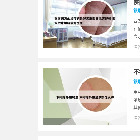
医
银
西
有
高
阅读
不
银
用
削
其
阅读