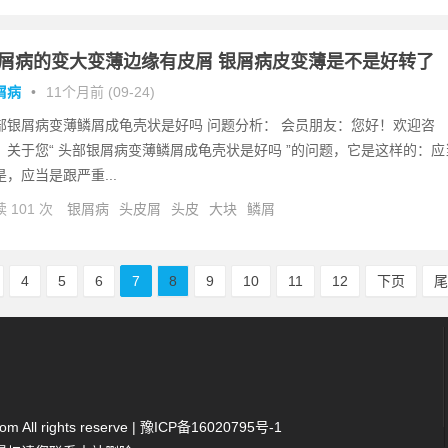
屑病的变大变薄边缘有皮屑 银屑病皮变薄是不是好转了
屑病
•
11个月前 (09-24)
部银屑病变薄鳞屑成龟壳状是好吗 问题分析： 会员朋友：您好！欢迎咨
。关于您“ 头部银屑病变薄鳞屑成龟壳状是好吗 ”的问题，它是这样的：应
是，应当是跟严重...
 101 次
银屑病
头皮屑
头皮
大块
鳞屑
4
5
6
7
8
9
10
11
12
下页
 All rights reserve |
豫ICP备16020795号-1