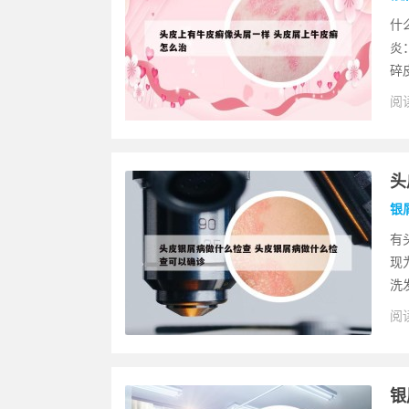
什
炎
碎
阅读
头
银
有
现
洗发
阅读
银