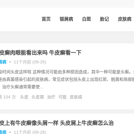
首页
银屑病
白斑
胎记
皮肤病
皮癣肉眼能看出来吗 牛皮癣看一下
屑病
•
11个月前 (09-26)
段时间头皮这样啦 这种情况可能由多种原因造成，其中一种可能是头癣。
是由真菌感染引起的皮肤病，常见症状包括头皮上出现红斑、脱屑和局部
。治疗头癣通常需要使...
 104 次
头皮
头皮屑
治疗
可能
皮肤癌
皮上有牛皮癣像头屑一样 头皮屑上牛皮癣怎么治
屑病
•
11个月前 (09-26)