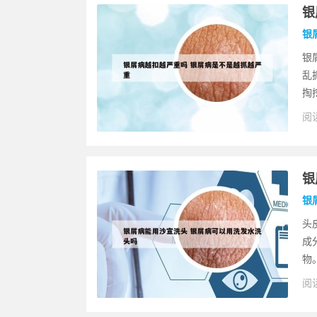
银
银
银
乱
掏
阅读
银
银
头
成
物
阅读