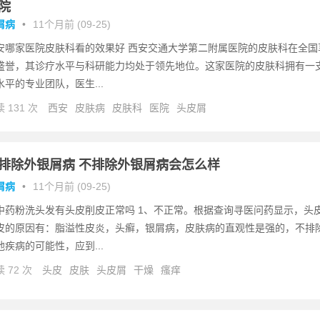
院
屑病
•
11个月前 (09-25)
安哪家医院皮肤科看的效果好 西安交通大学第二附属医院的皮肤科在全国
盛誉，其诊疗水平与科研能力均处于领先地位。这家医院的皮肤科拥有一
水平的专业团队，医生...
 131 次
西安
皮肤病
皮肤科
医院
头皮屑
排除外银屑病 不排除外银屑病会怎么样
屑病
•
11个月前 (09-25)
中药粉洗头发有头皮削皮正常吗 1、不正常。根据查询寻医问药显示，头
皮的原因有：脂溢性皮炎，头癣，银屑病，皮肤病的直观性是强的，不排
他疾病的可能性，应到...
 72 次
头皮
皮肤
头皮屑
干燥
瘙痒