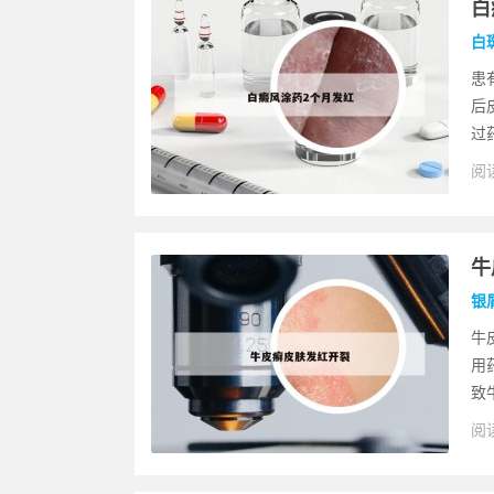
白
白
患
后
过
阅读
牛
银
牛
用
致
阅读