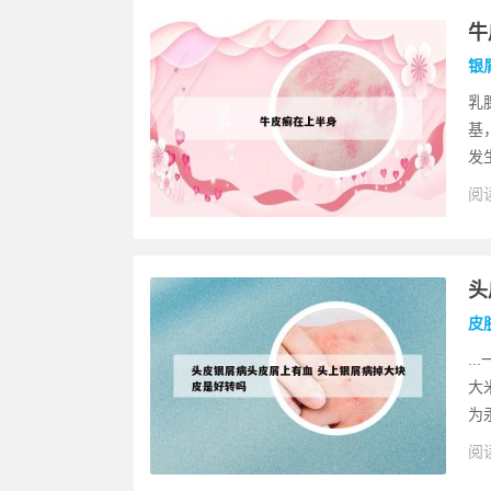
牛
银
乳
基
发
阅读
头
皮
.
大
为汞
阅读