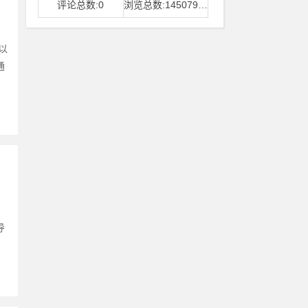
评论总数:0
浏览总数:14507968
以
通
导