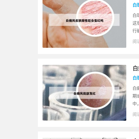
白
白
这
行
阅读
白
白
白
期
中
阅读