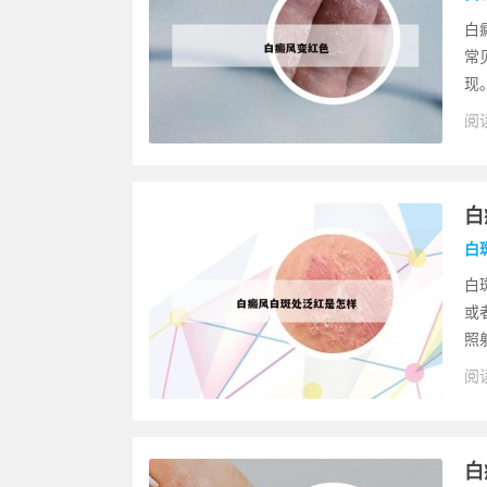
白
常
现
阅读
白
白
白
或
照
阅读
白