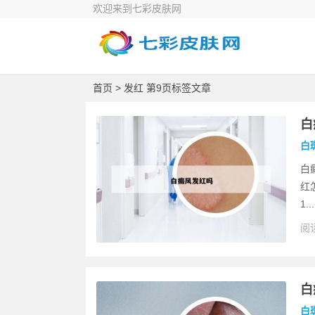
欢迎来到七彩皮肤网
首页
> 发红 第9页标签文章
白
白
白
红
1...
阅读
白
白