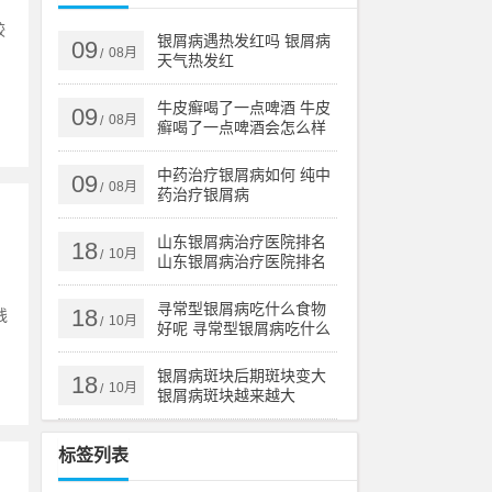
较
银屑病遇热发红吗 银屑病
09
08月
/
天气热发红
牛皮癣喝了一点啤酒 牛皮
09
08月
/
癣喝了一点啤酒会怎么样
中药治疗银屑病如何 纯中
09
08月
/
药治疗银屑病
山东银屑病治疗医院排名
18
10月
/
山东银屑病治疗医院排名
榜
中
寻常型银屑病吃什么食物
18
线
10月
/
好呢 寻常型银屑病吃什么
药效果好
银屑病斑块后期斑块变大
18
10月
/
银屑病斑块越来越大
标签列表