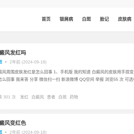
首页
银屑病
白斑
胎记
皮肤病
癜风发红吗
斑
•
2年前 (2024-09-18)
癜风周围皮肤发红是怎么回事 1、手机版 我的知道 白癜风的皮肤用手捏变
怎么回事 我来答 分享 微信扫一扫 新浪微博 QQ空间 举报 浏览55 次 可选
 301 次
发红
白癜风
患者
白斑
药物
癜风变红色
斑
•
2年前 (2024-09-18)