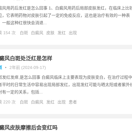
癜风用药后发红是怎么回事 1、白癜风用药后局部皮肤发红，在临床上比
见，它表明药物对皮肤引起了一定的免疫反应，这也是治疗有效的一种表
。一般这种红很快会消退...
 154 次
白斑
白癜风
皮肤
发红
出现
癜风白斑处泛红是怎样
斑
•
2年前 (2024-09-17)
斑发红发痒,是怎么回事 白癜风临床上主要表现为皮肤变白，在治疗过程
者平时的日常生活中容易出现局部发红，出现发红可能与晒太阳或者紫外
射有一定的关系，包括...
 220 次
白斑
白癜风
发红
出现
患者
癜风皮肤摩擦后会变红吗