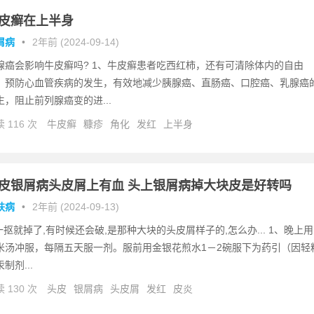
皮癣在上半身
屑病
•
2年前 (2024-09-14)
腺癌会影响牛皮癣吗? 1、牛皮癣患者吃西红柿，还有可清除体内的自由
，预防心血管疾病的发生，有效地减少胰腺癌、直肠癌、口腔癌、乳腺癌
生，阻止前列腺癌变的进...
 116 次
牛皮癣
糠疹
角化
发红
上半身
皮银屑病头皮屑上有血 头上银屑病掉大块皮是好转吗
肤病
•
2年前 (2024-09-13)
..一抠就掉了,有时候还会破,是那种大块的头皮屑样子的,怎么办... 1、晚上用
米汤冲服，每隔五天服一剂。服前用金银花煎水1－2碗服下为药引（因轻
制剂...
 130 次
头皮
银屑病
头皮屑
发红
皮炎