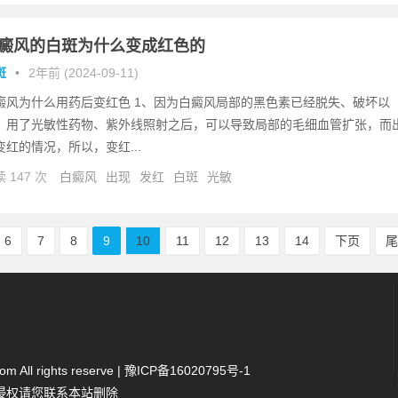
癜风的白斑为什么变成红色的
斑
•
2年前 (2024-09-11)
癜风为什么用药后变红色 1、因为白癜风局部的黑色素已经脱失、破坏以
，用了光敏性药物、紫外线照射之后，可以导致局部的毛细血管扩张，而
变红的情况，所以，变红...
 147 次
白癜风
出现
发红
白斑
光敏
6
7
8
9
10
11
12
13
14
下页
 All rights reserve |
豫ICP备16020795号-1
侵权请您联系本站删除