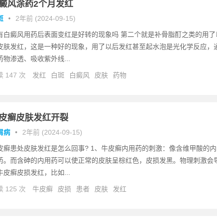
癜风涂药2个月发红
斑
•
2年前 (2024-09-15)
有白癜风用药后表面变红是好转的现象吗 第二个就是补骨脂酊之类的用了
皮肤发红，这是一种好的现象，用了以后发红甚至起水泡是光化学反应，
药物渗透、吸收紫外线...
 147 次
发红
白斑
白癜风
皮肤
药物
皮癣皮肤发红开裂
屑病
•
2年前 (2024-09-15)
皮癣患处皮肤发红是怎么回事? 1、牛皮癣内用药的刺激：像含维甲酸的内
药。而含砷的内用药可以使正常的皮肤呈棕红色，皮损发黑。物理刺激会
牛皮癣皮损发红，比如...
 125 次
牛皮癣
皮损
患者
皮肤
发红