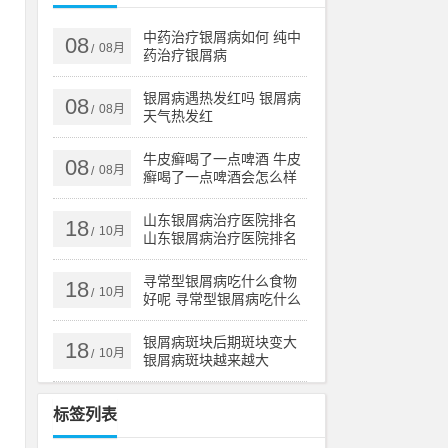
方
虚
中药治疗银屑病如何 纯中
08
08月
/
药治疗银屑病
银屑病遇热发红吗 银屑病
08
08月
/
天气热发红
液
，
牛皮癣喝了一点啤酒 牛皮
08
08月
/
癣喝了一点啤酒会怎么样
山东银屑病治疗医院排名
18
药
10月
/
山东银屑病治疗医院排名
榜
水
寻常型银屑病吃什么食物
18
10月
/
好呢 寻常型银屑病吃什么
药效果好
湿
银屑病斑块后期斑块变大
18
10月
/
银屑病斑块越来越大
，
标签列表