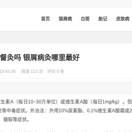
首页
银屑病
白斑
胎记
皮肤病
督灸吗 银屑病灸哪里最好
13:43:35
阅读 112 次
评论 0 条
素A（每日10~30万单位）或维生素A酸（每日1mg/kg）。
中毒症状。外治法：外用10%尿素脂、0.1%维生素A酸霜或
、皲裂等症状。