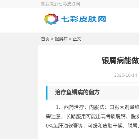
欢迎来到七彩皮肤网
首页
>
银屑病
> 正文
银屑病能做
2025-10-14 
治疗鱼鳞病的偏方
1、西药治疗：内服法：口服大剂量维生
需注意，长期服用可能出现骨质脱钙、脱发等
0%鱼肝油软膏等，可缓和皮肤干燥、脱屑