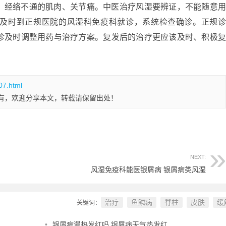
、经络不通的肌肉、关节痛。中医治疗风湿要辨证，不能随意
及时到正规医院的风湿科免疫科就诊，系统检查确诊。正规
诊及时调整用药与治疗方案。复发后的治疗更应该及时、积极
07.html
有，欢迎分享本文，转载请保留出处！
NEXT:
风湿免疫科能医银屑病 银屑病类风湿
治疗
鱼鳞病
脊柱
皮肤
缓
关键词：
•
银屑病遇热发红吗 银屑病天气热发红