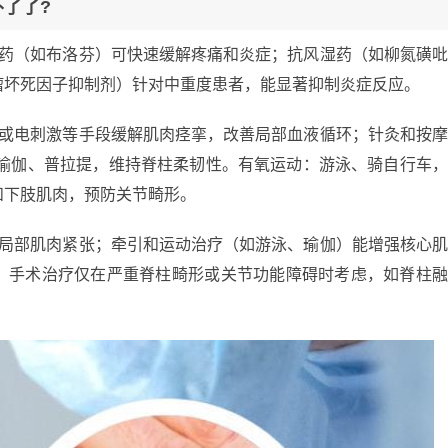
不了了?
炎药（如布洛芬）可快速缓解疼痛和炎症；抗风湿药（如柳氮磺
瘤坏死因子抑制剂）针对中重度患者，能显著抑制炎症反应。
波或电刺激等手段缓解肌肉痉挛，改善局部血液循环；针灸和按
如瑜伽、普拉提，维持脊柱柔韧性。有氧运动：游泳、骑自行车
和下肢肌肉，预防关节畸形。
解局部肌肉紧张；牵引和运动治疗（如游泳、瑜伽）能增强核心
。手术治疗仅在严重脊柱畸形或关节功能障碍时考虑，如脊柱