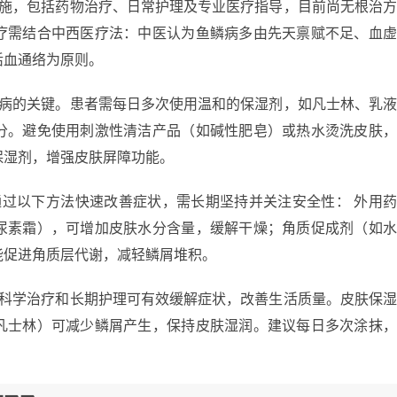
措施，包括药物治疗、日常护理及专业医疗指导，目前尚无根治
疗需结合中西医疗法：中医认为鱼鳞病多由先天禀赋不足、血
活血通络为原则。
鳞病的关键。患者需每日多次使用温和的保湿剂，如凡士林、乳
分。避免使用刺激性清洁产品（如碱性肥皂）或热水烫洗皮肤
保湿剂，增强皮肤屏障功能。
通过以下方法快速改善症状，需长期坚持并关注安全性： 外用
尿素霜），可增加皮肤水分含量，缓解干燥；角质促成剂（如
能促进角质层代谢，减轻鳞屑堆积。
过科学治疗和长期护理可有效缓解症状，改善生活质量。皮肤保
凡士林）可减少鳞屑产生，保持皮肤湿润。建议每日多次涂抹