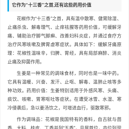
它作为“十三香”之首,还有这些药用价值
花椒作为“十三香”之首，具有温中散寒、健胃除湿、
止痛杀虫、解毒理气、止痒祛腥等药用价值，可缓解牙
痛、辅助治疗脚气脚癣、改善妇科炎症，并通过食疗方
治疗风寒咳嗽及脾胃虚寒症状。具体如下：缓解牙痛原
理：花椒性温味辛，归脾、胃经，具有局部麻醉、消炎
止痛及抑菌作用。
生姜是一种常见的调味食材，同时也是一味中药。
它具有温暖、兴奋、发汗、止呕、解毒、温肺止咳等多
种功效。药用价值：生姜特别适用于外感风寒、头痛、
痰饮、咳嗽、胃寒呕吐等症状。在遭受冰雪、水湿、寒
冷侵袭后，急以姜汤饮之，可增进血行，驱散寒邪。
作为调味品：花椒是我国特有的香料，自古就与茴
香、大料、桂皮、丁香并列“五香”，且居首位，亦位列现