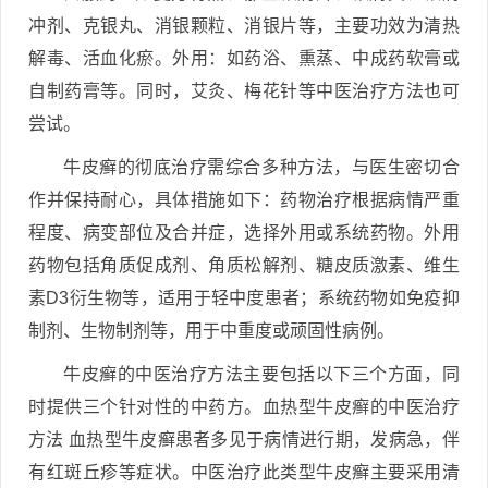
冲剂、克银丸、消银颗粒、消银片等，主要功效为清热
解毒、活血化瘀。外用：如药浴、熏蒸、中成药软膏或
自制药膏等。同时，艾灸、梅花针等中医治疗方法也可
尝试。
牛皮癣的彻底治疗需综合多种方法，与医生密切合
作并保持耐心，具体措施如下：药物治疗根据病情严重
程度、病变部位及合并症，选择外用或系统药物。外用
药物包括角质促成剂、角质松解剂、糖皮质激素、维生
素D3衍生物等，适用于轻中度患者；系统药物如免疫抑
制剂、生物制剂等，用于中重度或顽固性病例。
牛皮癣的中医治疗方法主要包括以下三个方面，同
时提供三个针对性的中药方。血热型牛皮癣的中医治疗
方法 血热型牛皮癣患者多见于病情进行期，发病急，伴
有红斑丘疹等症状。中医治疗此类型牛皮癣主要采用清