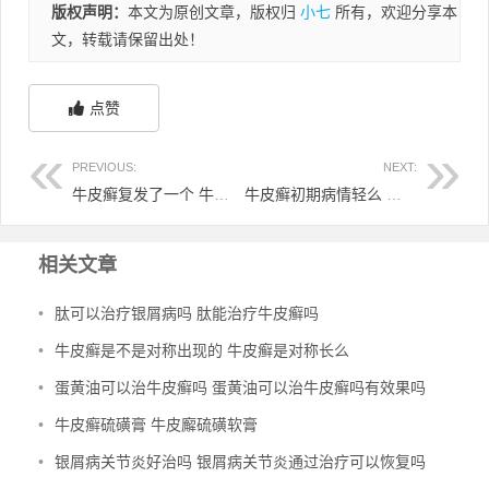
版权声明：
本文为原创文章，版权归
小七
所有，欢迎分享本
文，转载请保留出处！
点赞
PREVIOUS:
NEXT:
牛皮癣复发了一个 牛皮癣复发后多久自愈
牛皮癣初期病情轻么 牛皮癣初期可以治愈吗?
相关文章
•
肽可以治疗银屑病吗 肽能治疗牛皮癣吗
•
牛皮癣是不是对称出现的 牛皮癣是对称长么
•
蛋黄油可以治牛皮癣吗 蛋黄油可以治牛皮癣吗有效果吗
•
牛皮癣硫磺膏 牛皮廨硫磺软膏
•
银屑病关节炎好治吗 银屑病关节炎通过治疗可以恢复吗