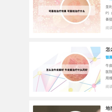
圣
P
善挺
阅读
怎
银
牛
医
用维
阅读
地