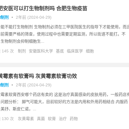
肥安医可以打生物制剂吗 合肥生物疫苗
物制剂
•
2年前 (2024-04-29)
于能不能打生物制剂 生物制剂必须在三甲医院医生的指导下才能使用，而
用前需要严格的筛查，使用过程中也需要定期监测，所以街道不能打。不
生物制剂会抑制细胞生...
 145 次
制剂
安徽医科大学
基底
临床医学
细胞
黄霉素有软膏吗 灰黄霉素软膏功效
物制剂
•
2年前 (2024-04-29)
黄霉素软膏西安哪个药店有卖的 这是治疗真菌感染的皮肤用药，一般药店
。问题分析： 脚气可能大，目前较好的方法是内用和外用药相结合.内服药
美抒、斯皮仁诺，...
 130 次
灰黄霉素
真菌
软膏
治疗
药物