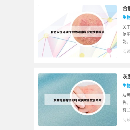
合
生
关
使
能。
阅读
灰
生
灰
售
有兰
阅读