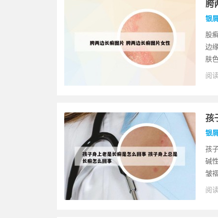
胯
银
股癣
边
肤色
阅读
孩
银
孩
碱
皱褶
阅读