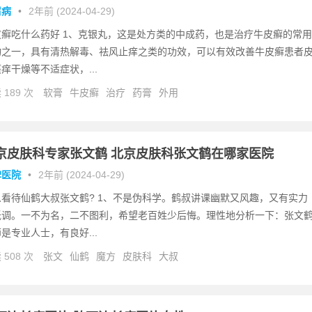
屑病
•
2年前 (2024-04-29)
皮癣吃什么药好 1、克银丸，这是处方类的中成药，也是治疗牛皮癣的常用
物之一，具有清热解毒、祛风止痒之类的功效，可以有效改善牛皮癣患者
痒干燥等不适症状，...
 189 次
软膏
牛皮癣
治疗
药膏
外用
京皮肤科专家张文鹤 北京皮肤科张文鹤在哪家医院
碑医院
•
2年前 (2024-04-29)
么看待仙鹤大叔张文鹤? 1、不是伪科学。鹤叔讲课幽默又风趣，又有实力
低调。一不为名，二不图利，希望老百姓少后悔。理性地分析一下：张文
是专业人士，有良好...
 508 次
张文
仙鹤
魔方
皮肤科
大叔