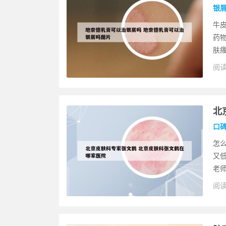
银
牛
药
肤瘙
阅读
北
口
怎
又
老师
阅读