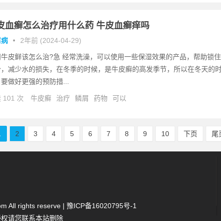
皮血癣怎么治疗用什么药 牛皮血癣痒吗
屑病
•
2年前 (2024-04-29)
问牛皮鲜该怎么治?急 经常洗澡，可以使用一些保湿效果的产品，帮助锁住
分，减少水的损失，在冬季的时候，是牛皮癣的高发季节，所以在冬天的
要做好更强的预防措...
 101 次
牛皮癣
治疗
鳞屑
药物
可以
1
2
3
4
5
6
7
8
9
10
下页
尾
All rights reserve |
豫ICP备16020795号-1
侵权请您联系本站删除