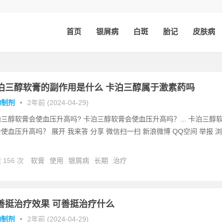
首页
银屑病
白斑
胎记
皮肤病
泊三醇软膏的副作用是什么 卡泊三醇属于激素药吗
物制剂
•
2年前 (2024-04-29)
三醇软膏会使血压升高吗? 卡泊三醇软膏会使血压升高吗？... 卡泊三醇
使血压升高吗？ 展开 我来答 分享 微信扫一扫 新浪微博 QQ空间 举报 浏
 156 次
软膏
使用
银屑病
长期
治疗
善挺治疗效果 可善挺治疗什么
物制剂
•
2年前 (2024-04-29)