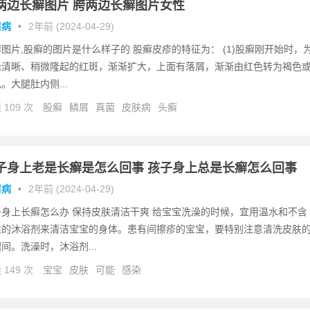
两边长癣图片 胯两边长癣图片女性
屑病
•
2年前 (2024-04-29)
图片,股癣的图片是什么样子的 股癣皮疹的特征为： (1)股癣刚开始时，
缘清晰、稍微隆起的红斑，渐渐扩大，上面有落屑，渐渐由红色转为褐色
。大腿肚内侧...
 109 次
股癣
鳞屑
真菌
皮肤病
头癣
子身上老是长癣是怎么回事 孩子身上总是长癣怎么回事
屑病
•
2年前 (2024-04-29)
子身上长癣怎么办 保持皮肤清洁干爽 给宝宝洗澡的时候，宜用温水和不含
性的沐浴剂来清洁宝宝的身体。患有间擦疹的宝宝，要特别注意清洗皮肤
间。洗澡时，沐浴剂...
 149 次
宝宝
皮肤
可能
感染