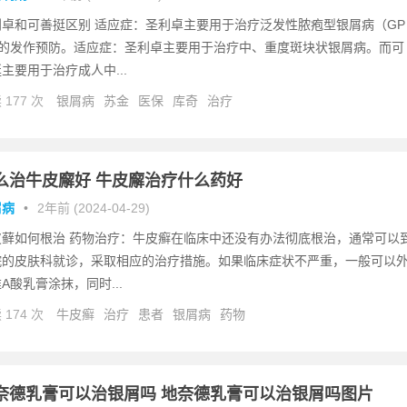
利卓和可善挺区别 适应症：圣利卓主要用于治疗泛发性脓疱型银屑病（GP
）的发作预防。适应症：圣利卓主要用于治疗中、重度斑块状银屑病。而可
主要用于治疗成人中...
 177 次
银屑病
苏金
医保
库奇
治疗
么治牛皮廨好 牛皮廨治疗什么药好
屑病
•
2年前 (2024-04-29)
皮藓如何根治 药物治疗：牛皮癣在临床中还没有办法彻底根治，通常可以
院的皮肤科就诊，采取相应的治疗措施。如果临床症状不严重，一般可以
A酸乳膏涂抹，同时...
 174 次
牛皮癣
治疗
患者
银屑病
药物
奈德乳膏可以治银屑吗 地奈德乳膏可以治银屑吗图片