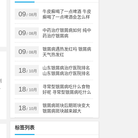
牛皮癣喝了一点啤酒 牛皮
09
08月
/
癣喝了一点啤酒会怎么样
中药治疗银屑病如何 纯中
09
08月
/
药治疗银屑病
银屑病遇热发红吗 银屑病
09
08月
/
天气热发红
山东银屑病治疗医院排名
18
10月
/
山东银屑病治疗医院排名
榜
到
寻常型银屑病吃什么食物
18
外
10月
/
好呢 寻常型银屑病吃什么
药效果好
银屑病斑块后期斑块变大
18
10月
/
银屑病斑块越来越大
标签列表