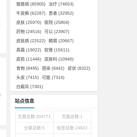
银屑病
(85905)
治疗
(74653)
牛皮癣
(62287)
患者
(32952)
皮肤
(25970)
医院
(25804)
皮
药物
(24516)
可以
(23907)
皮肤病
(22522)
鳞屑
(20667)
真菌
(19022)
软膏
(15611)
皮损
(11446)
皮肤科
(10940)
食物
(8495)
感染
(8442)
症状
(8322)
头皮
(7415)
可能
(7314)
白癜风
(7301)
鹤
站点信息
文章总数:204771
页面总数:1
分类总数:6
标签总数:24822