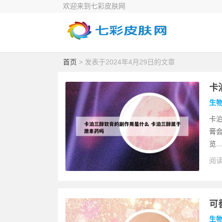
欢迎来到七彩皮肤网
首页
> 发表于2024年4月29日的文章
卡
生
卡泊
膏会
览...
阅读
可
生