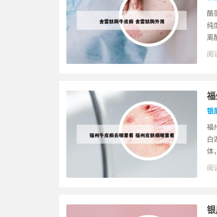
酪
纯
离
阅读
福
银
福
白
体
阅读
银