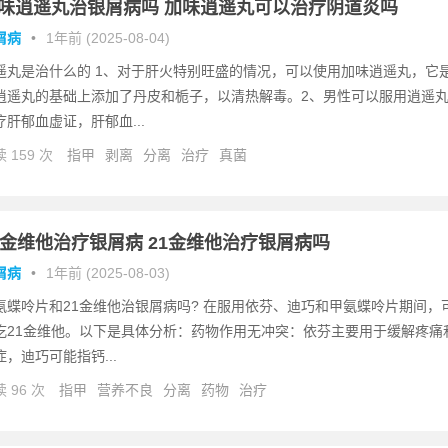
味逍遥丸治银屑病吗 加味逍遥丸可以治疗阴道炎吗
屑病
•
1年前 (2025-08-04)
遥丸是治什么的 1、对于肝火特别旺盛的情况，可以使用加味逍遥丸，它
逍遥丸的基础上添加了丹皮和栀子，以清热解毒。2、男性可以服用逍遥
疗肝郁血虚证，肝郁血...
 159 次
指甲
剥离
分离
治疗
真菌
1金维他治疗银屑病 21金维他治疗银屑病吗
屑病
•
1年前 (2025-08-03)
氨蝶呤片和21金维他治银屑病吗? 在服用依芬、迪巧和甲氨蝶呤片期间，
吃21金维他。以下是具体分析：药物作用无冲突：依芬主要用于缓解疼痛
症，迪巧可能指钙...
 96 次
指甲
营养不良
分离
药物
治疗