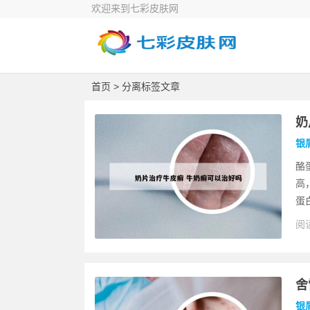
欢迎来到七彩皮肤网
首页
> 分离标签文章
奶
银
酪
高
蛋
阅读
舍
银