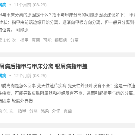
屑病
•
11个月前 (08-29)
甲与甲床分离的原因是什么? 指甲与甲床分离的可能原因及建议如下： 甲
 症状：指甲由前端边缘开始分离，逐渐向甲根方向分离，但一般只分离到
的位置。 可能原...
 149 次
指甲
真菌
可能
银屑病
分离
屑病后指甲与甲床分离 银屑病指甲盖
屑病
•
12个月前 (08-25)
甲脱离肉是怎么回事 先天性遗传疾病 先天性外胚叶发育不全：这是一种
性疾病，可能导致皮肤附属器和神经发育不良，进而引起指甲与肉的分离
伤因素 轻度外界伤...
 91 次
指甲
分离
感染
外伤
真菌