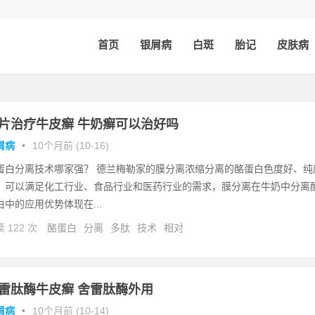
首页
银屑病
白斑
胎记
皮肤病
片治疗牛皮癣 牛奶癣可以治好吗
屑病
•
10个月前 (10-16)
蛋白分离技术哪家强？ 德兰梅勒家的膜分离浓缩分离的酪蛋白色度好、纯
，可以满足化工行业、食品行业和医药行业的需求，膜分离在牛奶中分离
白中的应用优势体现在...
 122 次
酪蛋白
分离
多肽
技术
相对
雷肽酶牛皮癣 舍雷肽酶外用
屑病
•
10个月前 (10-14)