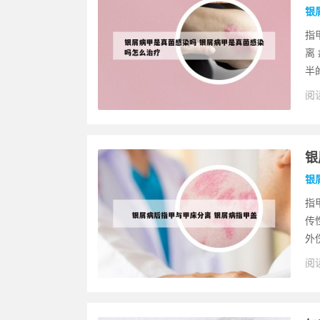
银
指
离
半
阅读
银
银
指
传
外
阅读