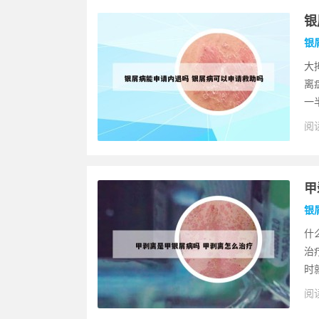
银
银
大
离
一
阅读
甲
银
什
治
时
阅读