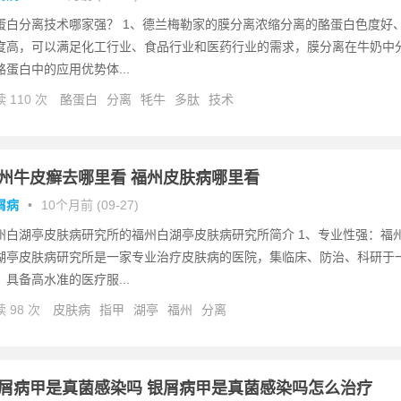
蛋白分离技术哪家强？ 1、德兰梅勒家的膜分离浓缩分离的酪蛋白色度好
度高，可以满足化工行业、食品行业和医药行业的需求，膜分离在牛奶中
酪蛋白中的应用优势体...
 110 次
酪蛋白
分离
牦牛
多肽
技术
州牛皮癣去哪里看 福州皮肤病哪里看
屑病
•
10个月前 (09-27)
州白湖亭皮肤病研究所的福州白湖亭皮肤病研究所简介 1、专业性强：福
湖亭皮肤病研究所是一家专业治疗皮肤病的医院，集临床、防治、科研于
，具备高水准的医疗服...
 98 次
皮肤病
指甲
湖亭
福州
分离
屑病甲是真菌感染吗 银屑病甲是真菌感染吗怎么治疗