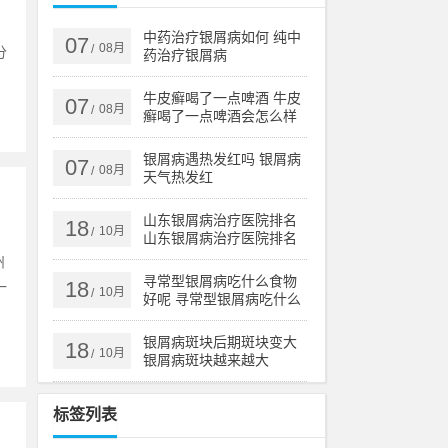
、
中药治疗银屑病如何 纯中
07
08月
/
分
药治疗银屑病
牛皮癣喝了一点啤酒 牛皮
07
08月
/
癣喝了一点啤酒会怎么样
银屑病遇热发红吗 银屑病
07
08月
/
天气热发红
山东银屑病治疗医院排名
18
10月
/
山东银屑病治疗医院排名
榜
州
寻常型银屑病吃什么食物
18
一
10月
/
好呢 寻常型银屑病吃什么
药效果好
银屑病斑块后期斑块变大
18
10月
/
银屑病斑块越来越大
标签列表