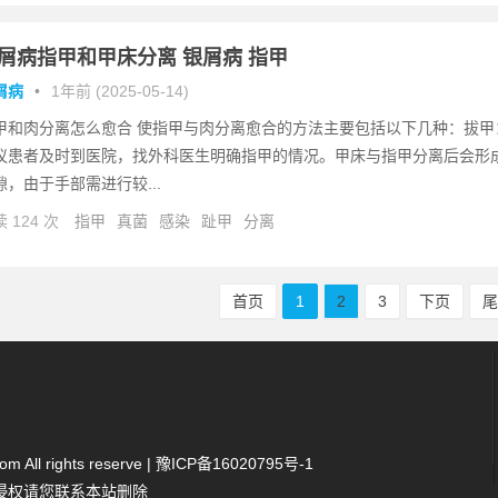
屑病指甲和甲床分离 银屑病 指甲
屑病
•
1年前 (2025-05-14)
甲和肉分离怎么愈合 使指甲与肉分离愈合的方法主要包括以下几种：拔甲
议患者及时到医院，找外科医生明确指甲的情况。甲床与指甲分离后会形
隙，由于手部需进行较...
 124 次
指甲
真菌
感染
趾甲
分离
首页
1
2
3
下页
 All rights reserve |
豫ICP备16020795号-1
侵权请您联系本站删除