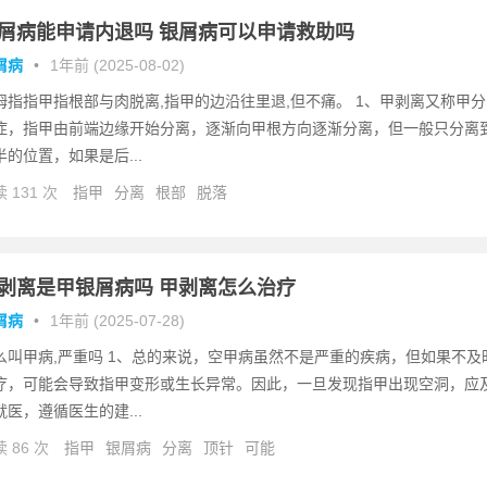
屑病能申请内退吗 银屑病可以申请救助吗
屑病
•
1年前 (2025-08-02)
拇指指甲指根部与肉脱离,指甲的边沿往里退,但不痛。 1、甲剥离又称甲分
症，指甲由前端边缘开始分离，逐渐向甲根方向逐渐分离，但一般只分离
半的位置，如果是后...
 131 次
指甲
分离
根部
脱落
剥离是甲银屑病吗 甲剥离怎么治疗
屑病
•
1年前 (2025-07-28)
么叫甲病,严重吗 1、总的来说，空甲病虽然不是严重的疾病，但如果不及
疗，可能会导致指甲变形或生长异常。因此，一旦发现指甲出现空洞，应
就医，遵循医生的建...
 86 次
指甲
银屑病
分离
顶针
可能