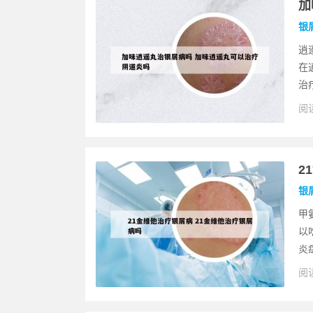
加
银
逍
在
治
阅读
2
银
甲
以
炎
阅读