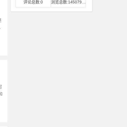
评论总数:0
浏览总数:14507968
是
丸
可
和